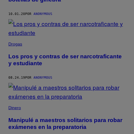
10.01.20
POR
ANONYMOUS
Drogas
Los pros y contras de ser narcotraficante
y estudiante
08.24.19
POR
ANONYMOUS
Dinero
Manipulé a maestros solitarios para robar
exámenes en la preparatoria