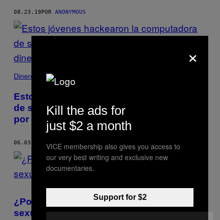
08.23.19
POR
ANONYMOUS
×
Dinero
Estos jóvenes hackearon la computadora
de su maestra para alterar calificaciones
Kill the ads for
por dinero
just $2 a month
06.03.19
POR
ANONYMOUS
VICE membership also gives you access to
our very best writing and exclusive new
documentaries.
Support for $2
¿Por qué me gusta ser una esclava
sexual?