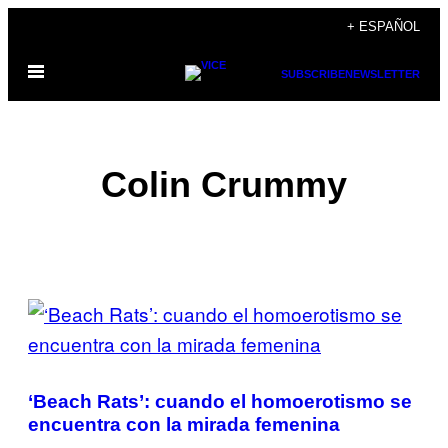
Saltar
+ ESPAÑOL
al
Abrir
contenido
SUBSCRIBE
NEWSLETTER
Menú
Colin Crummy
POSTS
BY
THIS
‘Beach Rats’: cuando el homoerotismo se
AUTHOR
encuentra con la mirada femenina