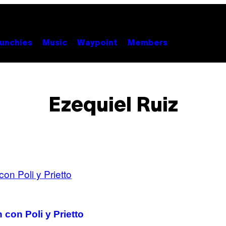
unchies
Music
Waypoint
Members
Ezequiel Ruiz
 con Poli y Prietto