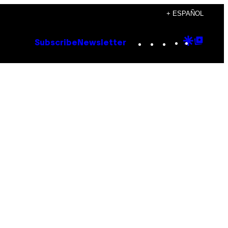
+ ESPAÑOL
Instagram
TikTok
YouTube
Google
Goog
Subscribe
Newsletter
Discove
Top
Posts