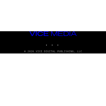
VICE
MEDIA
INSTAGRAM
TIKTOK
YOUTUBE
© 2026 VICE DIGITAL PUBLISHING, LLC