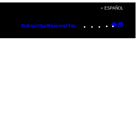
+ ESPAÑOL
Instagram
TikTok
YouTube
Google
Goog
Subscribe
Newsletter
Discove
Top
Posts