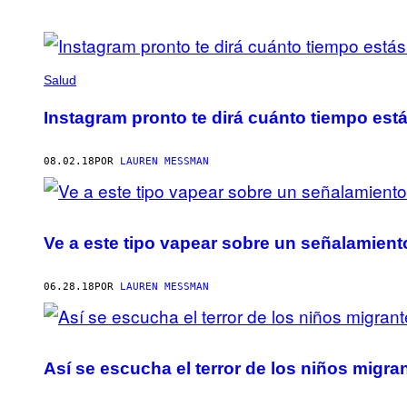
POSTS
BY
Salud
THIS
Instagram pronto te dirá cuánto tiempo está
AUTHOR
08.02.18
POR
LAUREN MESSMAN
Ve a este tipo vapear sobre un señalamiento
06.28.18
POR
LAUREN MESSMAN
Así se escucha el terror de los niños migr