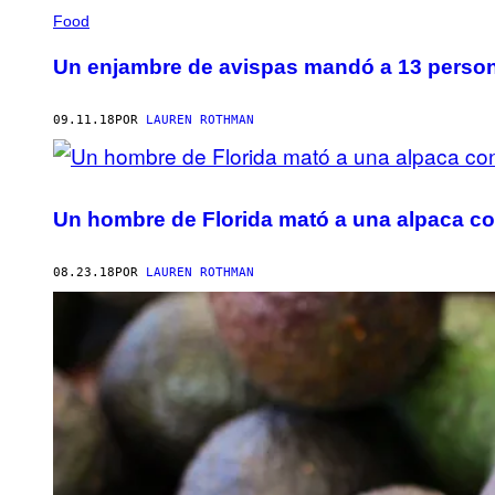
Food
Un enjambre de avispas mandó a 13 personas
09.11.18
POR
LAUREN ROTHMAN
Un hombre de Florida mató a una alpaca c
08.23.18
POR
LAUREN ROTHMAN