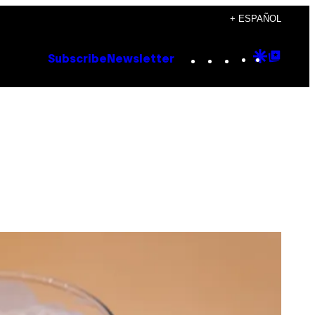
+ ESPAÑOL
Instagram
TikTok
YouTube
Google
Goog
Subscribe
Newsletter
Discove
Top
Posts