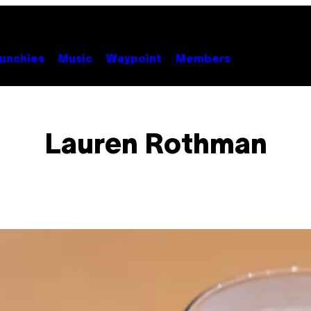
unchies
Music
Waypoint
Members
Lauren Rothman