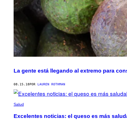
La gente está llegando al extremo para co
08.15.18
POR
LAUREN ROTHMAN
Salud
Excelentes noticias: el queso es más salu