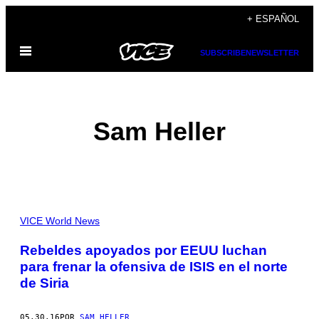
Saltar
+ ESPAÑOL
al
Abrir
contenido
SUBSCRIBE
NEWSLETTER
Menú
Sam Heller
POSTS
VICE World News
BY
Rebeldes apoyados por EEUU luchan
para frenar la ofensiva de ISIS en el norte
THIS
de Siria
AUTHOR
05.30.16
POR
SAM HELLER