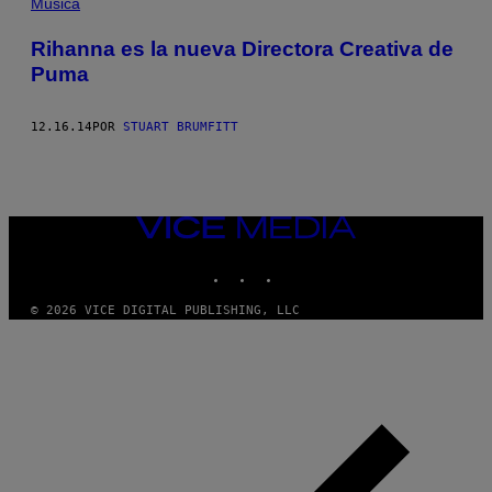
Música
Rihanna es la nueva Directora Creativa de
Puma
12.16.14
POR
STUART BRUMFITT
VICE
MEDIA
INSTAGRAM
TIKTOK
YOUTUBE
© 2026 VICE DIGITAL PUBLISHING, LLC