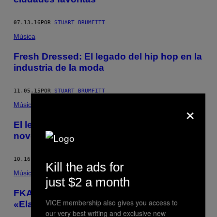
07.13.16
POR
STUART BRUMFITT
Música
Fresh Dressed: El legado del hip hop en la
industria de la moda
11.05.15
POR
STUART BRUMFITT
×
Música
El legado visual de Trade, un club gay
noventero de afterparties en Londres
10.16.15
POR
STUART BRUMFITT
Kill the ads for
Música
just $2 a month
FKA Twigs hizo un cover sorprendente de
VICE membership also gives you access to
«Elastic Heart» de Sia
our very best writing and exclusive new