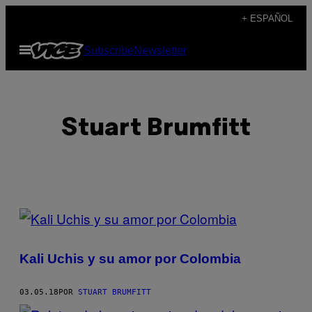
Saltar
+ ESPAÑOL
al
Abrir
Subscribe
Newsletter
contenido
Menú
Stuart Brumfitt
POSTS
BY
Kali Uchis y su amor por Colombia
THIS
AUTHOR
03.05.18
POR
STUART BRUMFITT