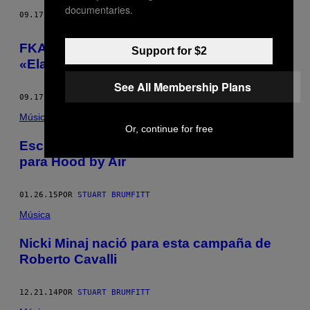
documentaries.
09.17.15
POR
STUART BRUMFITT
​FKA Twigs hizo un cover sorprendente de
Support for $2
«Elastic Heart» de Sia
See All Membership Plans
09.17.15
POR
STUART BRUMFITT
Música
Or, continue for free
Escucha el soundtrack exclusivo de Arca
para Hood by Air
01.26.15
POR
STUART BRUMFITT
Música
Nicki Minaj nació para esta campaña de
Roberto Cavalli
12.21.14
POR
STUART BRUMFITT