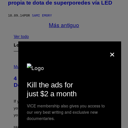
propia te dota de superporedes vía LED
10.09.14
POR
SAMI EMORY
Más antiguo
Ver todo
Lo más reciente
×
P
H
Music
O
T
4 Shoegaze Songs to Listen to if You
O
Kill the ads for
B
Don’t Know if You Like Shoegaze
Y
just $2 a month
S
C
O
If you don’t know whether or not you like shoegaze, but
T
VICE membership also gives you access to
you want to figure it out, these four bands might help
T
our very best writing and exclusive new
L
you decide.
documentaries.
E
G
A
HACE 5 HORAS
POR
STEPHEN ANDREW GALIHER