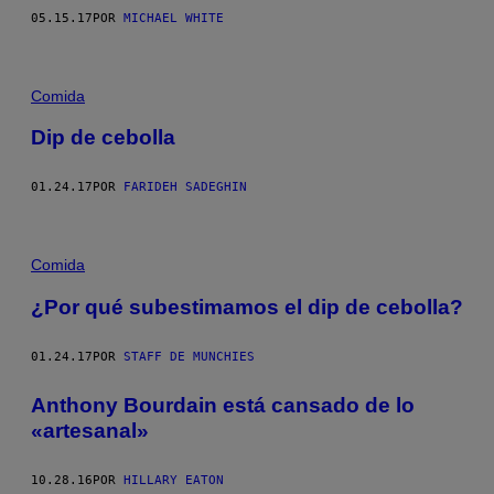
05.15.17
POR
MICHAEL WHITE
Comida
Dip de cebolla
01.24.17
POR
FARIDEH SADEGHIN
Comida
¿Por qué subestimamos el dip de cebolla?
01.24.17
POR
STAFF DE MUNCHIES
Anthony Bourdain está cansado de lo
«artesanal»
10.28.16
POR
HILLARY EATON