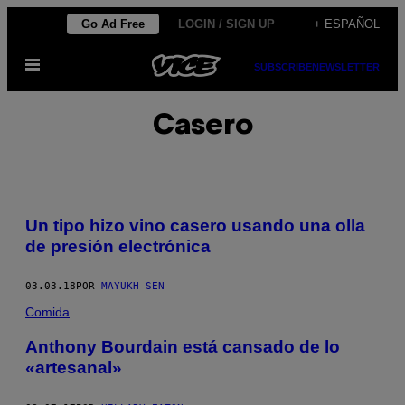
Saltar
Go Ad Free
LOGIN / SIGN UP
+ ESPAÑOL
al
Abrir
contenido
SUBSCRIBE
NEWSLETTER
Menú
Casero
Un tipo hizo vino casero usando una olla
de presión electrónica
03.03.18
POR
MAYUKH SEN
Comida
Anthony Bourdain está cansado de lo
«artesanal»