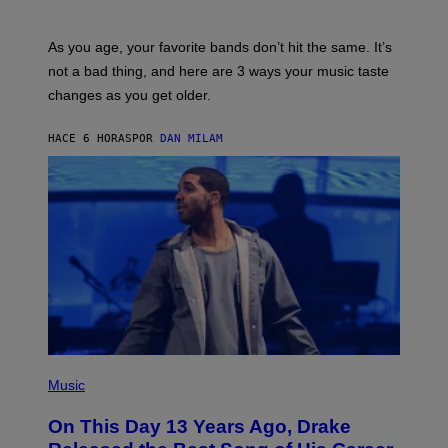
I
L
S
U
/
S
As you age, your favorite bands don’t hit the same. It’s
C
T
O
not a bad thing, and here are 3 ways your music taste
R
R
A
changes as you get older.
B
T
I
I
S
O
HACE 6 HORAS
POR
DAN MILAM
V
N
I
B
A
Y
G
I
E
A
T
N
T
W
Y
A
I
L
M
D
A
I
G
E
E
/
S
G
)
E
(
T
P
Music
T
H
Y
O
I
On This Day 13 Years Ago, Drake
T
M
O