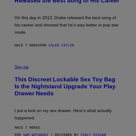
Released the Best Song of His Career
A
B
G
Y
E
G
S
A
On this day in 2013, Drake released the best song of
R
his career and showed that he’s way better in pop star
Y
G
mode.
E
R
S
HACE 7 HORAS
POR
CALEB CATLIN
H
O
F
S
F
A
Sex via
/
M
W
W
I
This Discreet Lockable Sex Toy Bag
A
R
T
E
Is the Nightstand Upgrade Your Play
A
I
Drawer Needs
N
M
U
A
K
G
I
E
I put a lock on my sex drawer. Here’s what actually
F
)
O
happened.
R
V
HACE 7 HORAS
I
C
POR
SAM WATANUKI
| REVIEWED BY
YSOLT USIGAN