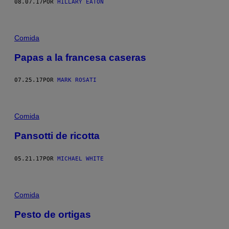
08.07.17
POR
HILLARY EATON
Comida
Papas a la francesa caseras
07.25.17
POR
MARK ROSATI
Comida
Pansotti de ricotta
05.21.17
POR
MICHAEL WHITE
Comida
Pesto de ortigas