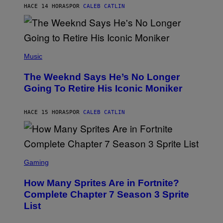
M
HACE 14 HORAS
POR
CALEB CATLIN
E
M
)
O
S
E
N
(
F
P
Music
E
H
L
O
D
The Weeknd Says He’s No Longer
T
E
O
Going To Retire His Iconic Moniker
R
B
/
Y
G
P
E
HACE 15 HORAS
POR
CALEB CATLIN
E
T
D
T
R
Y
O
I
B
M
E
S
A
C
C
G
Gaming
E
R
E
R
E
S
How Many Sprites Are in Fortnite?
R
E
)
A
N
Complete Chapter 7 Season 3 Sprite
/
S
List
G
H
E
O
T
T