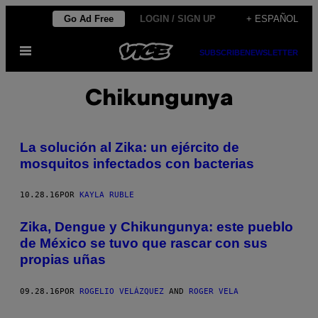
Saltar
Go Ad Free
LOGIN / SIGN UP
+ ESPAÑOL
al
Abrir
contenido
SUBSCRIBE
NEWSLETTER
Menú
Chikungunya
La solución al Zika: un ejército de
mosquitos infectados con bacterias
10.28.16
POR
KAYLA RUBLE
Zika, Dengue y Chikungunya: este pueblo
de México se tuvo que rascar con sus
propias uñas
09.28.16
POR
ROGELIO VELÁZQUEZ
AND
ROGER VELA