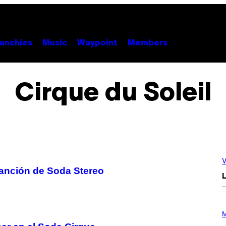
unchies
Music
Waypoint
Members
Cirque du Soleil
V
anción de Soda Stereo
L
P
H
M
O