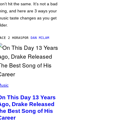
on’t hit the same. It’s not a bad
hing, and here are 3 ways your
usic taste changes as you get
lder.
ACE 2 HORAS
POR
DAN MILAM
usic
On This Day 13 Years
Ago, Drake Released
the Best Song of His
Career