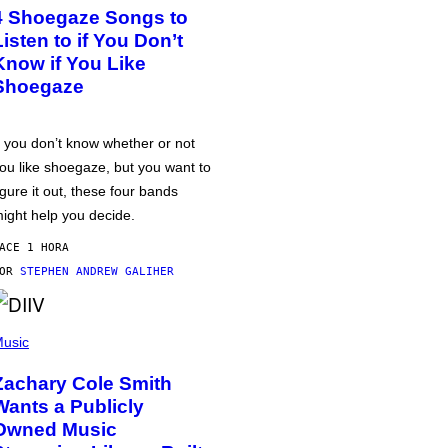
4 Shoegaze Songs to
Listen to if You Don’t
Know if You Like
Shoegaze
f you don’t know whether or not
ou like shoegaze, but you want to
igure it out, these four bands
ight help you decide.
ACE 1 HORA
POR
STEPHEN ANDREW GALIHER
usic
Zachary Cole Smith
Wants a Publicly
Owned Music