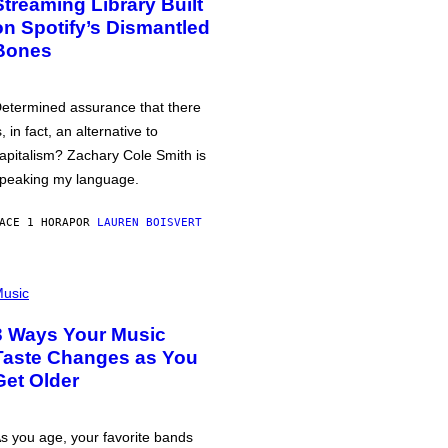
Streaming Library Built
on Spotify’s Dismantled
Bones
etermined assurance that there
s, in fact, an alternative to
apitalism? Zachary Cole Smith is
peaking my language.
ACE 1 HORA
POR
LAUREN BOISVERT
usic
3 Ways Your Music
Taste Changes as You
Get Older
s you age, your favorite bands