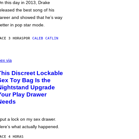
n this day in 2013, Drake
eleased the best song of his
areer and showed that he’s way
etter in pop star mode.
ACE 3 HORAS
POR
CALEB CATLIN
ex via
This Discreet Lockable
Sex Toy Bag Is the
Nightstand Upgrade
Your Play Drawer
Needs
 put a lock on my sex drawer.
ere’s what actually happened.
ACE 4 HORAS