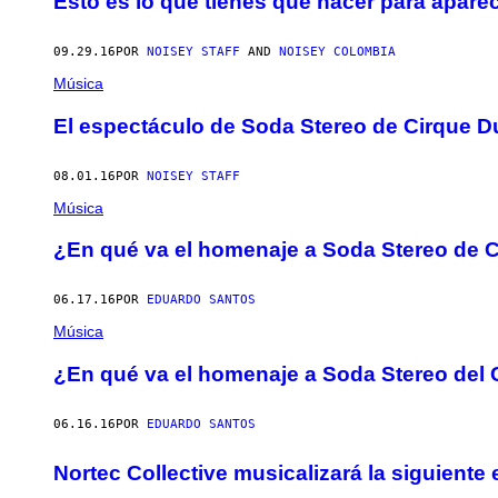
Esto es lo que tienes que hacer para apare
09.29.16
POR
NOISEY STAFF
AND
NOISEY COLOMBIA
Música
El espectáculo de Soda Stereo de Cirque Du
08.01.16
POR
NOISEY STAFF
Música
¿En qué va el homenaje a Soda Stereo de C
06.17.16
POR
EDUARDO SANTOS
Música
¿En qué va el homenaje a Soda Stereo del C
06.16.16
POR
EDUARDO SANTOS
Nortec Collective musicalizará la siguiente 