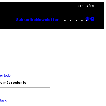
+ ESPAÑOL
Instagram
TikTok
YouTube
Google
Goog
Subscribe
Newsletter
Discove
Top
Posts
er todo
o más reciente
usic