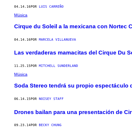
04.14.16
POR
LUIS CARREÑO
Música
Cirque du Soleil a la mexicana con Nortec C
04.14.16
POR
MARCELA VILLANUEVA
Las verdaderas mamacitas del Cirque Du So
11.25.15
POR
MITCHELL SUNDERLAND
Música
Soda Stereo tendrá su propio espectáculo d
06.14.15
POR
NOISEY STAFF
Drones bailan para una presentación de Ci
09.23.14
POR
BECKY CHUNG