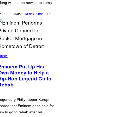
long with some new shop items.
ACE 1 HORA
POR
DENNY CONNOLLY
usic
Eminem Put Up His
Own Money to Help a
Hip-Hop Legend Go to
Rehab
egendary Philly rapper Kurupt
hared that Eminem once paid for
im to go to rehab after his