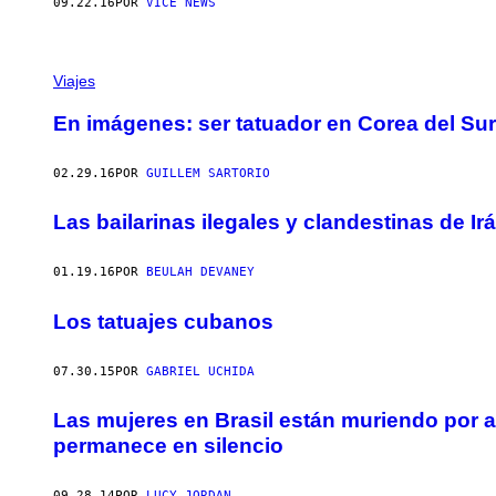
09.22.16
POR
VICE NEWS
Viajes
En imágenes: ser tatuador en Corea del Sur 
02.29.16
POR
GUILLEM SARTORIO
Las bailarinas ilegales y clandestinas de Ir
01.19.16
POR
BEULAH DEVANEY
Los tatuajes cubanos
07.30.15
POR
GABRIEL UCHIDA
Las mujeres en Brasil están muriendo por a
permanece en silencio
09.28.14
POR
LUCY JORDAN