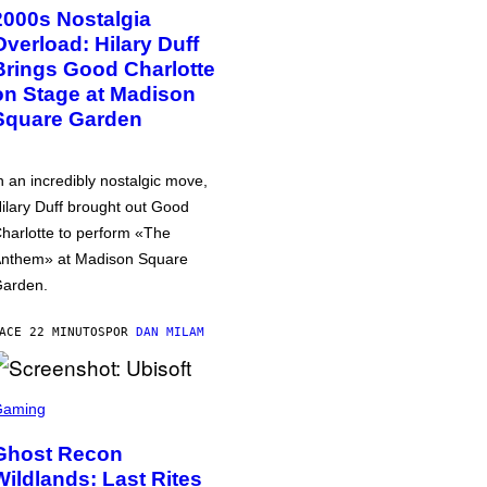
2000s Nostalgia
Overload: Hilary Duff
Brings Good Charlotte
on Stage at Madison
Square Garden
n an incredibly nostalgic move,
ilary Duff brought out Good
harlotte to perform «The
nthem» at Madison Square
arden.
ACE 22 MINUTOS
POR
DAN MILAM
Gaming
Ghost Recon
Wildlands: Last Rites