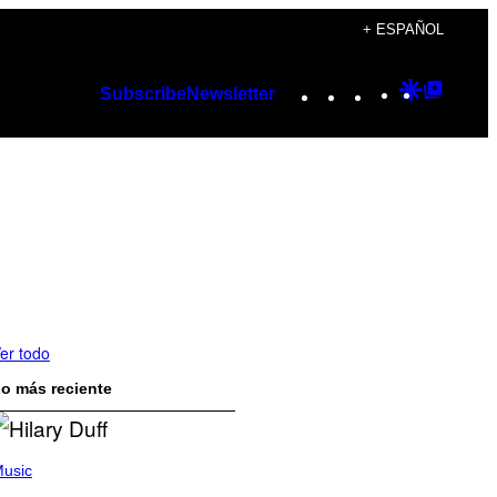
+ ESPAÑOL
Instagram
TikTok
YouTube
Google
Googl
Subscribe
Newsletter
Discover
Top
Posts
er todo
o más reciente
usic