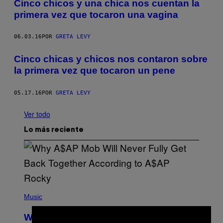
Cinco chicos y una chica nos cuentan la
primera vez que tocaron una vagina
06.03.16
POR
GRETA LEVY
Cinco chicas y chicos nos contaron sobre
la primera vez que tocaron un pene
05.17.16
POR
GRETA LEVY
Ver todo
Lo más reciente
(
P
Music
H
O
Why A$AP Mob Will Never Fully Get
T