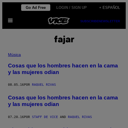
Saltar
Go Ad Free
LOGIN / SIGN UP
+ ESPAÑOL
al
Abrir
contenido
SUBSCRIBE
NEWSLETTER
Menú
fajar
Música
Cosas que los hombres hacen en la cama
y las mujeres odian
08.05.16
POR
RAQUEL RIVAS
Cosas que los hombres hacen en la cama
y las mujeres odian
07.20.16
POR
STAFF DE VICE
AND
RAQUEL RIVAS