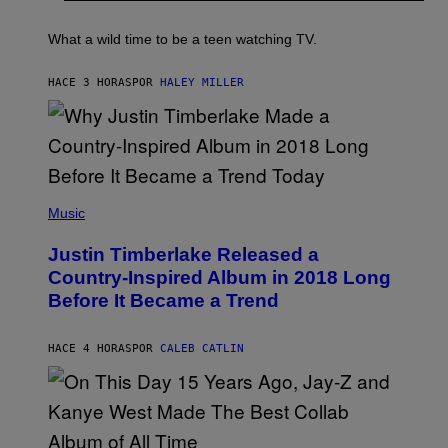
/
E
B
R
T
E
E
E
C
What a wild time to be a teen watching TV.
D
R
A
F
K
F
E
R
E
HACE 3 HORAS
POR
HALEY MILLER
R
A
S
N
M
T
S
E
I
)
R
V
/
A
G
L
E
)
(
T
P
Music
T
H
Y
O
I
Justin Timberlake Released a
T
M
O
Country-Inspired Album in 2018 Long
A
B
G
Before It Became a Trend
Y
E
C
S
H
R
HACE 4 HORAS
POR
CALEB CATLIN
I
S
T
O
P
H