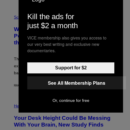
E
V
E
P
Kill the ads for
G
H
Science
R
O
just $2 a month
A
T
Why NASA Wants to Send a Laser-
N
O
I
:
Powered Drone Into Caves Beneath
VICE membership also gives you access to
T
N
the Moon
Z
A
our very best writing and exclusive new
/
S
documentaries.
W
A
I
;
The LUX concept would use a fiber-optic tether to
R
D
E
R
explore lunar caves that could shelter future moon
Support for $2
I
P
M
bases.
I
A
X
G
See All Membership Plans
E
E
HACE 13 HORAS
POR
LUIS PRADA
L
)
/
G
E
Or, continue for free
P
T
H
Health
T
O
Y
T
I
Your Desk Height Could Be Messing
O
M
:
With Your Brain, New Study Finds
A
B
G