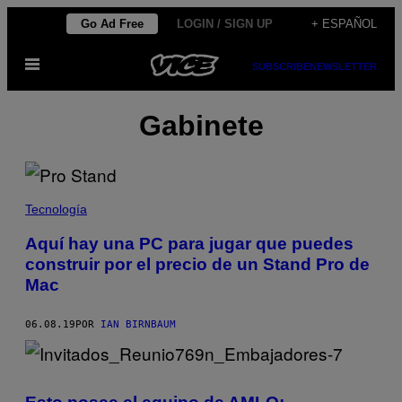
Saltar
Go Ad Free
LOGIN / SIGN UP
+ ESPAÑOL
al
Abrir
contenido
SUBSCRIBE
NEWSLETTER
Menú
Gabinete
Tecnología
Aquí hay una PC para jugar que puedes
construir por el precio de un Stand Pro de
Mac
06.08.19
POR
IAN BIRNBAUM