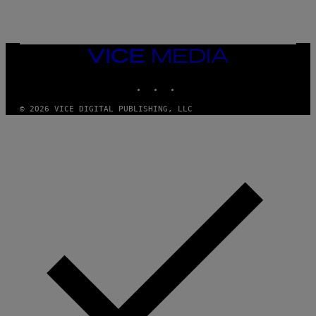
A
N
M
U
M
VICE
M
MEDIA
Y
INSTAGRAM
TIKTOK
YOUTUBE
T
H
A
© 2026 VICE DIGITAL PUBLISHING, LLC
N
T
H
O
S
E
I
N
Q
U
E
S
T
I
O
N
.
P
H
O