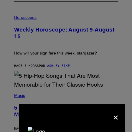
I
L
Horoscopes
L
U
Weekly Horoscope: August 9-August
S
T
15
R
A
T
I
How will your sign fare this week, stargazer?
O
N
B
HACE 5 HORAS
POR
ASHLEY FIKE
Y
R
E
E
S
(
A
P
Music
H
O
5 Hip-Hop Songs That Are Most
T
×
O
Memorable for Their Classic Hooks
B
Y
S
HACE 12 HORAS
POR
CALEB CATLIN
T