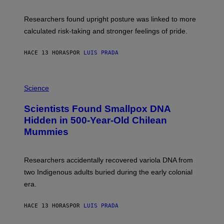
A
E
T
S
U
Researchers found upright posture was linked to more
H
calculated risk-taking and stronger feelings of pride.
A
N
T
HACE 13 HORAS
POR
LUIS PRADA
O
K
E
R
A
/
M
Science
G
U
E
C
Scientists Found Smallpox DNA
T
H
T
,
Hidden in 500-Year-Old Chilean
Y
M
I
Mummies
U
M
C
A
H
G
O
Researchers accidentally recovered variola DNA from
E
L
S
D
two Indigenous adults buried during the early colonial
E
era.
R
C
H
HACE 13 HORAS
POR
LUIS PRADA
I
L
E