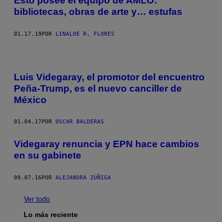
Esto posee el equipo de AMLO:
bibliotecas, obras de arte y… estufas
01.17.19
POR
LINALOE R. FLORES
Luis Videgaray, el promotor del encuentro
Peña-Trump, es el nuevo canciller de
México
01.04.17
POR
OSCAR BALDERAS
Videgaray renuncia y EPN hace cambios
en su gabinete
09.07.16
POR
ALEJANDRA ZÚÑIGA
Ver todo
Lo más reciente