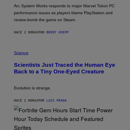
O
T
Arc System Works responds to major Marvel Tokon PC
:
performance issues as players blame PlayStation and
P
L
review-bomb the game on Steam.
A
Y
S
HACE 2 HORAS
POR
BRENT KOEPP
T
A
T
P
I
H
Science
O
O
N
T
,
Scientists Just Traced the Human Eye
O
S
:
T
Back to a Tiny One-Eyed Creature
C
E
S
A
A
M
I
Evolution is strange.
M
A
G
HACE 2 HORAS
POR
LUIS PRADA
E
S
/
G
E
T