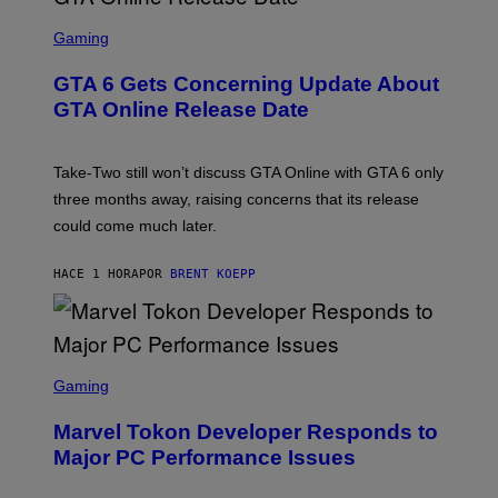
S
C
Gaming
R
E
GTA 6 Gets Concerning Update About
E
N
GTA Online Release Date
S
H
O
T
Take-Two still won’t discuss GTA Online with GTA 6 only
:
three months away, raising concerns that its release
R
O
could come much later.
C
K
S
HACE 1 HORA
POR
BRENT KOEPP
T
A
R
G
A
S
M
C
Gaming
E
R
S
E
Marvel Tokon Developer Responds to
E
N
Major PC Performance Issues
S
H