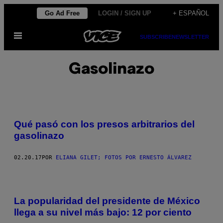
Saltar
Go Ad Free
LOGIN / SIGN UP
+ ESPAÑOL
al
Abrir
contenido
SUBSCRIBE
NEWSLETTER
Menú
Gasolinazo
Qué pasó con los presos arbitrarios del
gasolinazo
02.20.17
POR
ELIANA GILET; FOTOS POR ERNESTO ÁLVAREZ
La popularidad del presidente de México
llega a su nivel más bajo: 12 por ciento