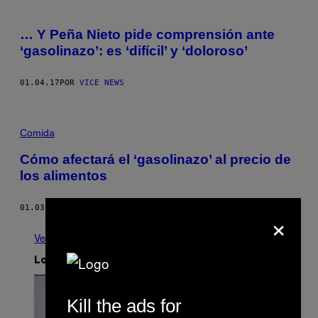
… Y Peña Nieto pide comprensión ante
‘gasolinazo’: es ‘difícil’ y ‘doloroso’
01.04.17
POR
VICE NEWS
Comida
Cómo afectará el ‘gasolinazo’ al precio de
los alimentos
01.03.17
POR
STAFF DE MUNCHIES
×
Ver todo
Lo más reciente
Kill the ads for