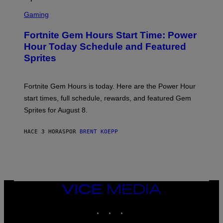
T
S
Y
C
Gaming
I
R
M
E
A
Fortnite Gem Hours Start Time: Power
E
G
N
Hour Today Schedule and Featured
E
S
S
Sprites
H
O
T
:
Fortnite Gem Hours is today. Here are the Power Hour
E
P
start times, full schedule, rewards, and featured Gem
I
Sprites for August 8.
C
G
A
HACE 3 HORAS
POR
BRENT KOEPP
M
E
S
VICE
MEDIA
INSTAGRAM
TIKTOK
YOUTUBE