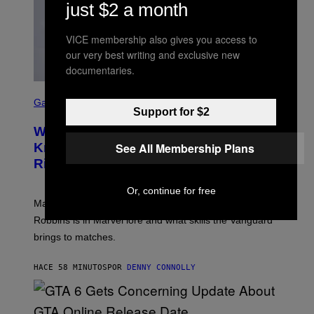
just $2 a month
VICE membership also gives you access to
our very best writing and exclusive new
documentaries.
S
C
Gaming
Support for $2
R
E
Who Is The Hood? Everything To
E
N
See All Membership Plans
Know About The Newest Marvel
S
Rivals Character
H
O
T
Or, continue for free
:
Marvel Rivals fans can study up on exactly who Parker
N
E
Robbins is in Marvel lore and what skills the Vanguard
T
brings to matches.
E
A
S
HACE 58 MINUTOS
POR
DENNY CONNOLLY
E