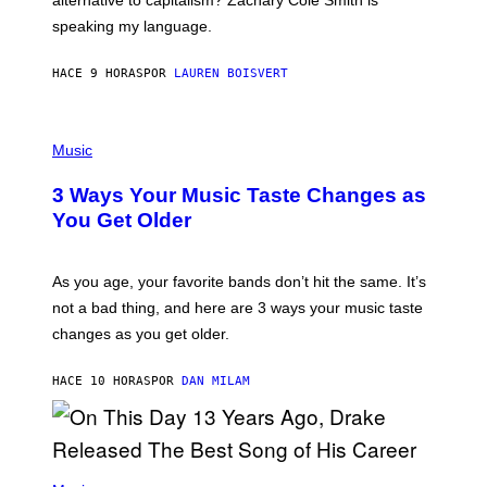
alternative to capitalism? Zachary Cole Smith is
T
speaking my language.
O
P
A
HACE 9 HORAS
POR
LAUREN BOISVERT
N
U
C
C
P
I
H
Music
–
O
C
T
O
3 Ways Your Music Taste Changes as
O
R
I
You Get Older
B
L
I
L
S
U
/
S
As you age, your favorite bands don’t hit the same. It’s
C
T
O
not a bad thing, and here are 3 ways your music taste
R
R
A
changes as you get older.
B
T
I
I
S
O
HACE 10 HORAS
POR
DAN MILAM
V
N
I
B
A
Y
G
I
E
A
T
(
N
T