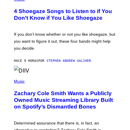
O
T
T
T
4 Shoegaze Songs to Listen to if You
O
Y
B
I
Don’t Know if You Like Shoegaze
Y
M
S
A
C
G
O
If you don’t know whether or not you like shoegaze, but
E
T
S
you want to figure it out, these four bands might help
T
L
you decide.
E
G
A
HACE 9 HORAS
POR
STEPHEN ANDREW GALIHER
T
O
/
(
G
P
Music
E
H
T
O
T
Zachary Cole Smith Wants a Publicly
T
Y
O
I
Owned Music Streaming Library Built
B
M
on Spotify’s Dismantled Bones
Y
A
R
G
O
E
B
S
Determined assurance that there is, in fact, an
E
R