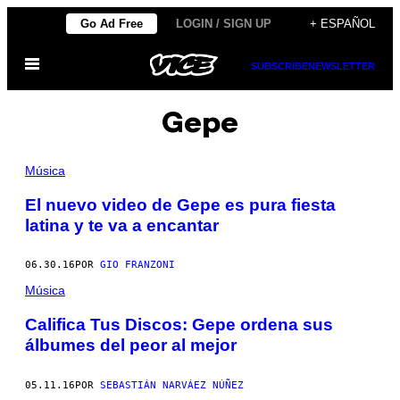
Saltar
Go Ad Free
LOGIN / SIGN UP
+ ESPAÑOL
al
Abrir
contenido
SUBSCRIBE
NEWSLETTER
Menú
Gepe
Música
El nuevo video de Gepe es pura fiesta
latina y te va a encantar
06.30.16
POR
GIO FRANZONI
Música
Califica Tus Discos: Gepe ordena sus
álbumes del peor al mejor
05.11.16
POR
SEBASTIÁN NARVÁEZ NÚÑEZ