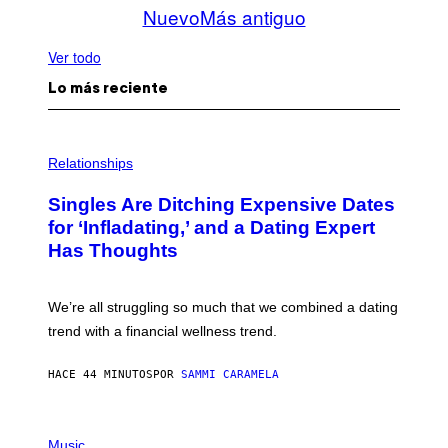
Nuevo
Más antiguo
Ver todo
Lo más reciente
P
H
Relationships
O
T
Singles Are Ditching Expensive Dates
O
:
for ‘Infladating,’ and a Dating Expert
P
Has Thoughts
I
X
E
L
We’re all struggling so much that we combined a dating
S
E
trend with a financial wellness trend.
F
F
E
HACE 44 MINUTOS
POR
SAMMI CARAMELA
C
T
/
P
G
H
Music
E