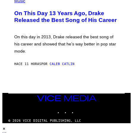
P
Music
W
Y
H
A
I
O
L
On This Day 13 Years Ago, Drake
M
T
D
A
O
I
Released the Best Song of His Career
G
B
E
E
Y
/
S
G
G
)
A
E
On this day in 2013, Drake released the best song of
R
T
his career and showed that he’s way better in pop star
Y
T
G
Y
mode.
E
I
R
M
S
A
HACE 11 HORAS
POR
CALEB CATLIN
H
G
O
E
F
S
F
/
W
I
VICE
R
MEDIA
E
I
INSTAGRAM
TIKTOK
YOUTUBE
M
A
G
© 2026 VICE DIGITAL PUBLISHING, LLC
E
×
)