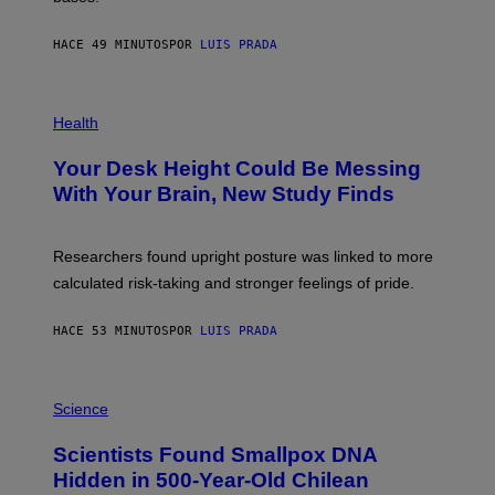
A
X
G
E
E
HACE 49 MINUTOS
POR
LUIS PRADA
L
)
/
G
E
P
T
H
Health
T
O
Y
T
I
Your Desk Height Could Be Messing
O
M
:
With Your Brain, New Study Finds
A
B
G
A
E
T
S
U
Researchers found upright posture was linked to more
H
calculated risk-taking and stronger feelings of pride.
A
N
T
HACE 53 MINUTOS
POR
LUIS PRADA
O
K
E
R
A
/
M
Science
G
U
E
C
Scientists Found Smallpox DNA
T
H
T
,
Hidden in 500-Year-Old Chilean
Y
M