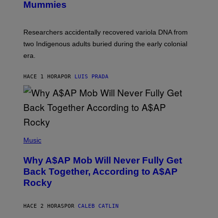
I
Mummies
U
M
C
A
H
G
O
Researchers accidentally recovered variola DNA from
E
L
S
D
two Indigenous adults buried during the early colonial
E
era.
R
C
H
HACE 1 HORA
POR
LUIS PRADA
I
L
E
A
N
M
U
M
(
M
P
Music
Y
H
T
O
H
Why A$AP Mob Will Never Fully Get
T
A
O
Back Together, According to A$AP
N
B
T
Rocky
Y
H
N
O
O
S
A
HACE 2 HORAS
POR
CALEB CATLIN
E
M
I