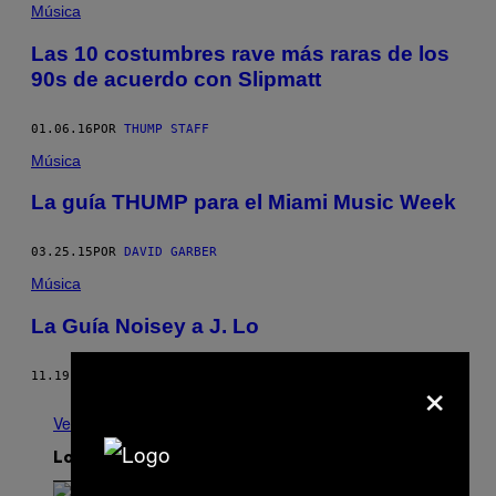
Música
Las 10 costumbres rave más raras de los
90s de acuerdo con Slipmatt
01.06.16
POR
THUMP STAFF
Música
La guía THUMP para el Miami Music Week
03.25.15
POR
DAVID GARBER
Música
La Guía Noisey a J. Lo
×
11.19.13
POR
JO FUERTES-KNIGHT
Ver todo
Lo más reciente