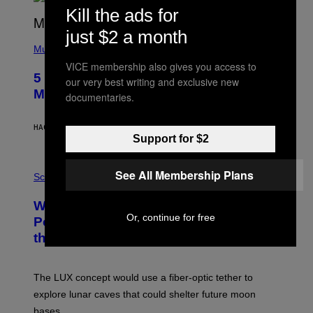
Kill the ads for
just $2 a month
(
P
Music
H
VICE membership also gives you access to
O
5 Hip-Hop Songs That Are Most
T
our very best writing and exclusive new
O
Memorable for Their Classic Hooks
documentaries.
B
Y
S
HACE 5 MINUTOS
POR
CALEB CATLIN
T
Support for $2
E
V
E
P
See All Membership Plans
G
H
Science
R
O
A
T
Why NASA Wants to Send a Laser-
N
O
I
Or, continue for free
:
Powered Drone Into Caves Beneath
T
N
the Moon
Z
A
/
S
W
A
I
;
The LUX concept would use a fiber-optic tether to
R
D
E
R
explore lunar caves that could shelter future moon
I
P
M
bases.
I