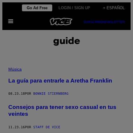
Saltar
Go Ad Free
LOGIN / SIGN UP
+ ESPAÑOL
al
Abrir
contenido
SUBSCRIBE
NEWSLETTER
Menú
guide
Música
La guía para entrarle a Aretha Franklin
08.23.18
POR
BONNIE STIERNBERG
Consejos para tener sexo casual en tus
veintes
11.23.16
POR
STAFF DE VICE