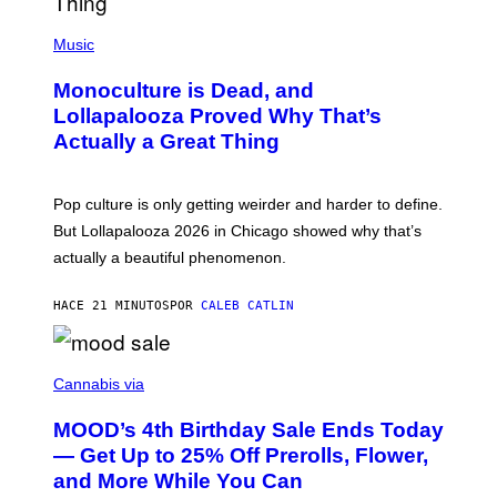
Y
/
(
R
P
Music
E
H
D
O
Monoculture is Dead, and
F
T
E
O
Lollapalooza Proved Why That’s
R
V
N
Actually a Great Thing
I
S
A
)
T
-
Pop culture is only getting weirder and harder to define.
M
O
But Lollapalooza 2026 in Chicago showed why that’s
B
actually a beautiful phenomenon.
I
L
E
HACE 21 MINUTOS
POR
CALEB CATLIN
)
C
O
Cannabis via
U
R
MOOD’s 4th Birthday Sale Ends Today
T
E
— Get Up to 25% Off Prerolls, Flower,
S
and More While You Can
Y