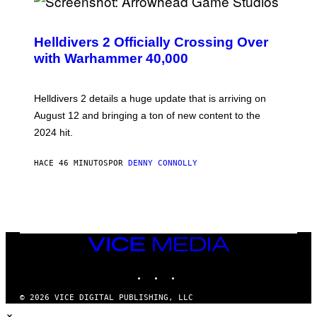
S
C
R
Helldivers 2 Officially Crossing Over
E
with Warhammer 40,000
E
N
S
H
Helldivers 2 details a huge update that is arriving on
O
T
August 12 and bringing a ton of new content to the
:
2024 hit.
A
R
R
HACE 46 MINUTOS
POR
DENNY CONNOLLY
O
W
H
E
A
D
G
A
VICE
M
MEDIA
E
INSTAGRAM
TIKTOK
YOUTUBE
S
T
U
© 2026 VICE DIGITAL PUBLISHING, LLC
D
×
I