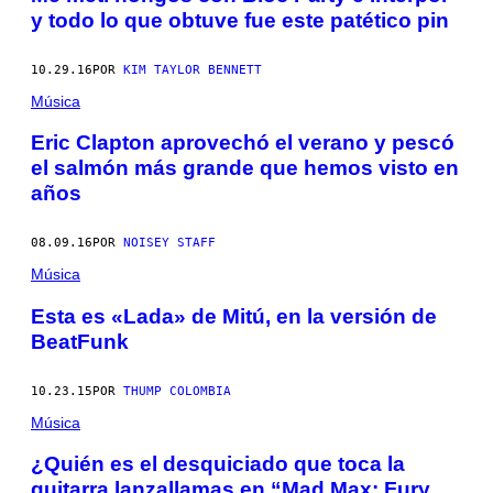
y todo lo que obtuve fue este patético pin
10.29.16
POR
KIM TAYLOR BENNETT
Música
Eric Clapton aprovechó el verano y pescó
el salmón más grande que hemos visto en
años
08.09.16
POR
NOISEY STAFF
Música
Esta es «Lada» de Mitú, en la versión de
BeatFunk
10.23.15
POR
THUMP COLOMBIA
Música
¿Quién es el desquiciado que toca la
guitarra lanzallamas en “Mad Max: Fury