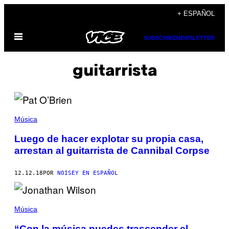
Saltar
+ ESPAÑOL
al
Abrir
contenido
SUBSCRIBE
NEWSLETTER
Menú
guitarrista
Música
Luego de hacer explotar su propia casa,
arrestan al guitarrista de Cannibal Corpse
12.12.18
POR
NOISEY EN ESPAÑOL
Música
“Con la música puedes trascender el