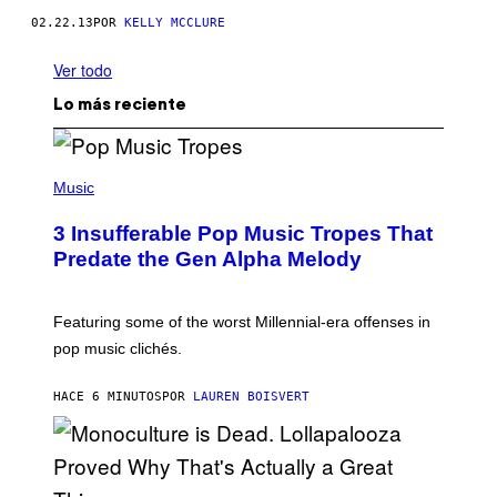
02.22.13
POR
KELLY MCCLURE
Ver todo
Lo más reciente
(
P
Music
H
O
3 Insufferable Pop Music Tropes That
T
O
Predate the Gen Alpha Melody
B
Y
M
A
Featuring some of the worst Millennial-era offenses in
R
pop music clichés.
C
B
R
HACE 6 MINUTOS
POR
LAUREN BOISVERT
O
U
S
S
E
L