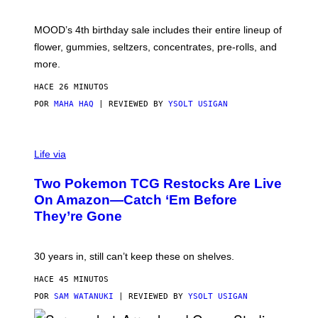
O
F
M
MOOD’s 4th birthday sale includes their entire lineup of
O
O
flower, gummies, seltzers, concentrates, pre-rolls, and
D
more.
HACE 26 MINUTOS
POR
MAHA HAQ
| REVIEWED BY
YSOLT USIGAN
Life via
Two Pokemon TCG Restocks Are Live
On Amazon—Catch ‘Em Before
They’re Gone
30 years in, still can’t keep these on shelves.
HACE 45 MINUTOS
POR
SAM WATANUKI
| REVIEWED BY
YSOLT USIGAN