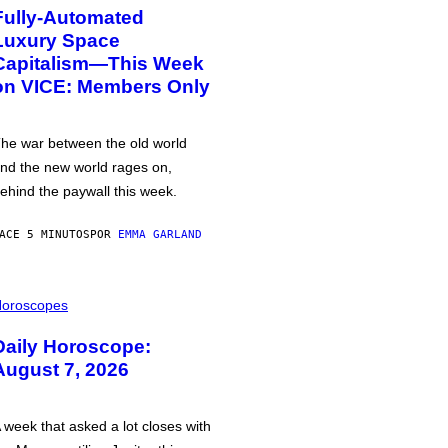
Fully-Automated
Luxury Space
Capitalism—This Week
on VICE: Members Only
he war between the old world
nd the new world rages on,
ehind the paywall this week.
ACE 5 MINUTOS
POR
EMMA GARLAND
oroscopes
Daily Horoscope:
August 7, 2026
 week that asked a lot closes with