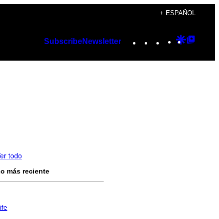
+ ESPAÑOL
Instagram
TikTok
YouTube
Google
Googl
Subscribe
Newsletter
Discover
Top
Posts
er todo
o más reciente
ife