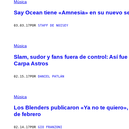
Música
Say Ocean tiene «Amnesia» en su nuevo se
03.03.17
POR
STAFF DE NOISEY
Música
Slam, sudor y fans fuera de control: Así fue
Carpa Astros
02.15.17
POR
DANIEL PATLÁN
Música
Los Blenders publicaron «Ya no te quiero», 
de febrero
02.14.17
POR
GIO FRANZONI