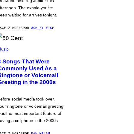
he Moon sextiling Jupiter this
fternoon. The exhale you’ve
een waiting for arrives tonight.
ACE 2 HORAS
POR
ASHLEY FIKE
usic
3 Songs That Were
Commonly Used As a
Ringtone or Voicemail
Greeting in the 2000s
efore social media took over,
our ringtone or voicemail greeting
as the most important feature of
aving a cellphone in the 2000s.
ACE 7 HORAS
POR
DAN MILAM