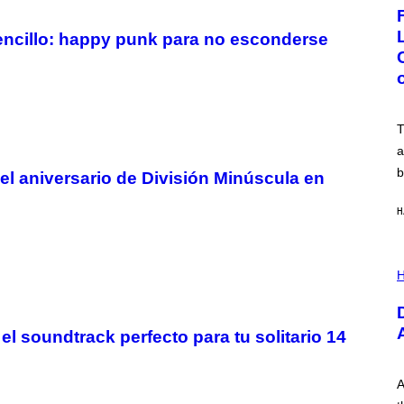
G
E
:
ncillo: happy punk para no esconderse
N
I
C
K
D
O
V
T
E
a
b
 el aniversario de División Minúscula en
H
I
L
H
L
U
S
T
el soundtrack perfecto para tu solitario 14
R
A
T
I
A
O