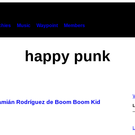
hies
Music
Waypoint
Members
happy punk
V
 Damián Rodríguez de Boom Boom Kid
L
I
M
L
A