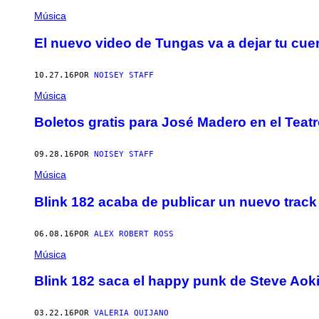
Música
El nuevo video de Tungas va a dejar tu cu
10.27.16
POR
NOISEY STAFF
Música
Boletos gratis para José Madero en el Teatr
09.28.16
POR
NOISEY STAFF
Música
Blink 182 acaba de publicar un nuevo track
06.08.16
POR
ALEX ROBERT ROSS
Música
Blink 182 saca el happy punk de Steve Aok
03.22.16
POR
VALERIA QUIJANO