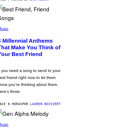
usic
3 Millennial Anthems
That Make You Think of
Your Best Friend
f you need a song to send to your
est friend right now to let them
now you’re thinking about them,
ere’s three.
ACE 8 HORAS
POR
LAUREN BOISVERT
usic