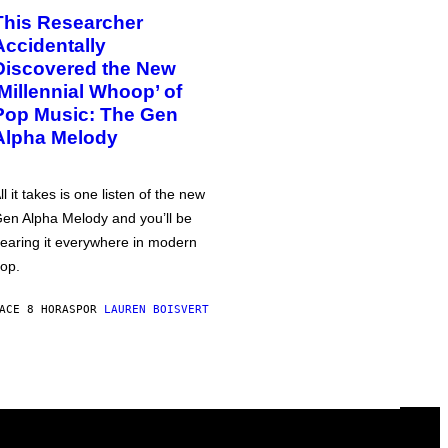
This Researcher
Accidentally
Discovered the New
‘Millennial Whoop’ of
Pop Music: The Gen
Alpha Melody
ll it takes is one listen of the new
en Alpha Melody and you’ll be
earing it everywhere in modern
op.
ACE 8 HORAS
POR
LAUREN BOISVERT