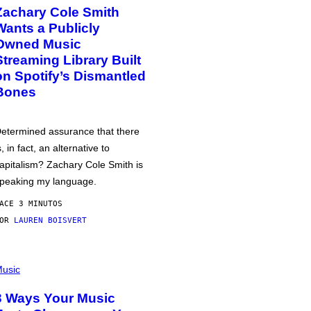
Zachary Cole Smith
Wants a Publicly
Owned Music
Streaming Library Built
on Spotify’s Dismantled
Bones
etermined assurance that there
s, in fact, an alternative to
apitalism? Zachary Cole Smith is
peaking my language.
ACE 3 MINUTOS
POR
LAUREN BOISVERT
usic
3 Ways Your Music