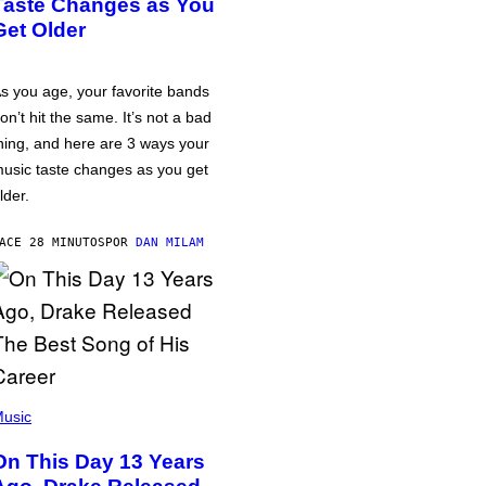
Taste Changes as You
Get Older
s you age, your favorite bands
on’t hit the same. It’s not a bad
hing, and here are 3 ways your
usic taste changes as you get
lder.
ACE 28 MINUTOS
POR
DAN MILAM
usic
On This Day 13 Years