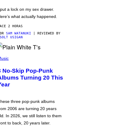
 put a lock on my sex drawer.
ere’s what actually happened.
ACE 2 HORAS
POR
SAM WATANUKI
| REVIEWED BY
SOLT USIGAN
usic
3 No-Skip Pop-Punk
Albums Turning 20 This
Year
hese three pop-punk albums
rom 2006 are turning 20 years
ld. In 2026, we still listen to them
ront to back, 20 years later.