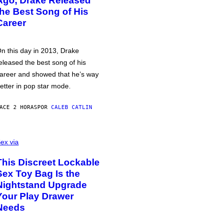
Ago, Drake Released
the Best Song of His
Career
n this day in 2013, Drake
eleased the best song of his
areer and showed that he’s way
etter in pop star mode.
ACE 2 HORAS
POR
CALEB CATLIN
ex via
This Discreet Lockable
Sex Toy Bag Is the
Nightstand Upgrade
Your Play Drawer
Needs