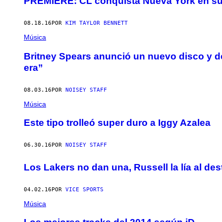
PREMIERE: CL conquista Nueva York en su 
08.18.16
POR
KIM TAYLOR BENNETT
Música
Britney Spears anunció un nuevo disco y de
era”
08.03.16
POR
NOISEY STAFF
Música
Este tipo trolleó super duro a Iggy Azalea
06.30.16
POR
NOISEY STAFF
Los Lakers no dan una, Russell la lía al de
04.02.16
POR
VICE SPORTS
Música