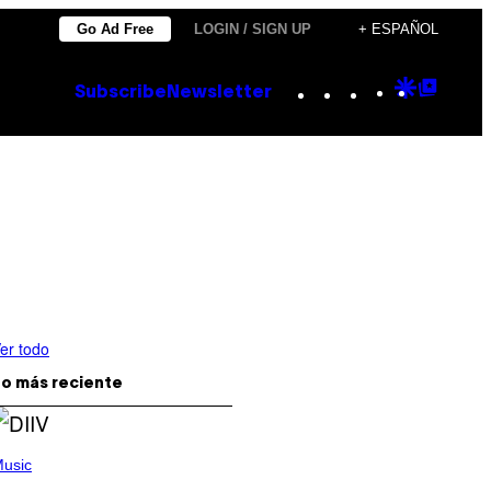
Go Ad Free
LOGIN / SIGN UP
+ ESPAÑOL
Instagram
TikTok
YouTube
Google
Goog
Subscribe
Newsletter
Discove
Top
Posts
er todo
o más reciente
usic