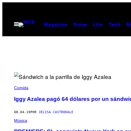
Saltar
al
contenido
Abrir
Magazine
Pulse
Life
Tech
M
Menú
Comida
Iggy Azalea pagó 64 dólares por un sándwi
08.04.19
POR
JELISA CASTRODALE
Música