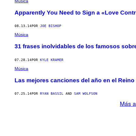
Música
Apparently You Need to Sign a «Love Contr
08.13.14
POR
JOE BISHOP
Música
31 frases inolvidables de los famosos sob
07.28.14
POR
KYLE KRAMER
Música
Las mejores canciones del año en el Reino
07.25.14
POR
RYAN BASSIL
AND
SAM WOLFSON
Más a