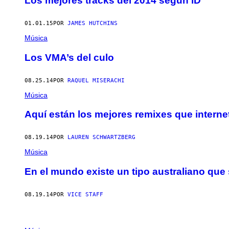
Los mejores tracks del 2014 según iD
01.01.15
POR
JAMES HUTCHINS
Música
Los VMA’s del culo
08.25.14
POR
RAQUEL MISERACHI
Música
Aquí están los mejores remixes que intern
08.19.14
POR
LAUREN SCHWARTZBERG
Música
En el mundo existe un tipo australiano que 
08.19.14
POR
VICE STAFF