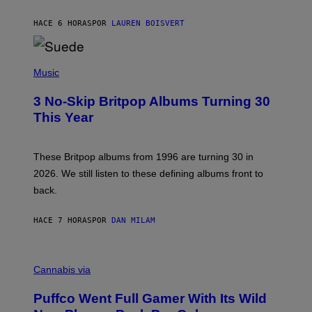
S
O
HACE 6 HORAS
POR
LAUREN BOISVERT
N
/
R
E
P
D
H
Music
F
O
E
T
R
3 No-Skip Britpop Albums Turning 30
O
N
B
This Year
S
Y
)
N
I
E
These Britpop albums from 1996 are turning 30 in
L
2026. We still listen to these defining albums front to
S
V
back.
A
N
I
HACE 7 HORAS
POR
DAN MILAM
P
E
R
C
E
O
Cannabis via
N
U
/
R
G
Puffco Went Full Gamer With Its Wild
T
E
E
T