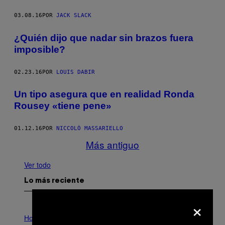
03.08.16
POR
JACK SLACK
¿Quién dijo que nadar sin brazos fuera
imposible?
02.23.16
POR
LOUIS DABIR
Un tipo asegura que en realidad Ronda
Rousey «tiene pene»
01.12.16
POR
NICCOLÒ MASSARIELLO
Más antiguo
Ver todo
Lo más reciente
×
I
L
Horoscopes
L