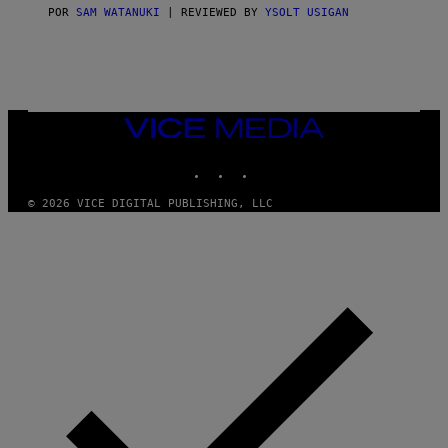
S
POR
SAM WATANUKI
| REVIEWED BY
YSOLT USIGAN
/
N
I
N
T
E
N
VICE
D
MEDIA
O
INSTAGRAM
TIKTOK
YOUTUBE
© 2026 VICE DIGITAL PUBLISHING, LLC