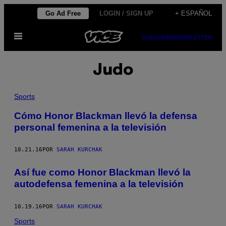
Saltar
Go Ad Free
LOGIN / SIGN UP
+ ESPAÑOL
al
Abrir
contenido
SUBSCRIBE
NEWSLETTER
Menú
Judo
Sports
Cómo Honor Blackman llevó la defensa
personal femenina a la televisión
10.21.16
POR
SARAH KURCHAK
Así fue como Honor Blackman llevó la
autodefensa femenina a la televisión
10.19.16
POR
SARAH KURCHAK
Sports