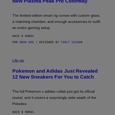
New Plasma Peak Pro Colorway
S
T
Y
Y
O
I
F
M
The limited-edition smart rig comes with custom glass,
P
A
a matching chamber, and enough accessories to outfit
U
G
F
E
an entire gaming setup.
F
S
C
HACE 8 HORAS
O
POR
MAHA HAQ
| REVIEWED BY
YSOLT USIGAN
V
I
Life via
A
P
Pokemon and Adidas Just Revealed
O
K
12 New Sneakers For You to Catch
E
M
O
N
The full Pokemon x adidas collab just got its official
/
reveal, and it covers a surprisngly wide swath of the
A
D
Pokedex.
I
D
HACE 8 HORAS
A