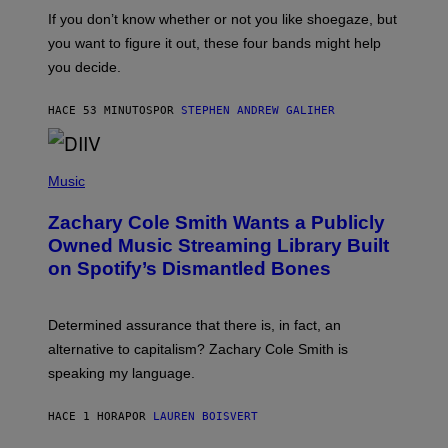
C
O
If you don’t know whether or not you like shoegaze, but
T
you want to figure it out, these four bands might help
T
L
you decide.
E
G
A
HACE 53 MINUTOS
POR
STEPHEN ANDREW GALIHER
T
O
/
(
G
P
Music
E
H
T
O
T
Zachary Cole Smith Wants a Publicly
T
Y
O
I
Owned Music Streaming Library Built
B
M
on Spotify’s Dismantled Bones
Y
A
R
G
O
E
B
S
Determined assurance that there is, in fact, an
E
R
alternative to capitalism? Zachary Cole Smith is
T
speaking my language.
O
P
A
HACE 1 HORA
POR
LAUREN BOISVERT
N
U