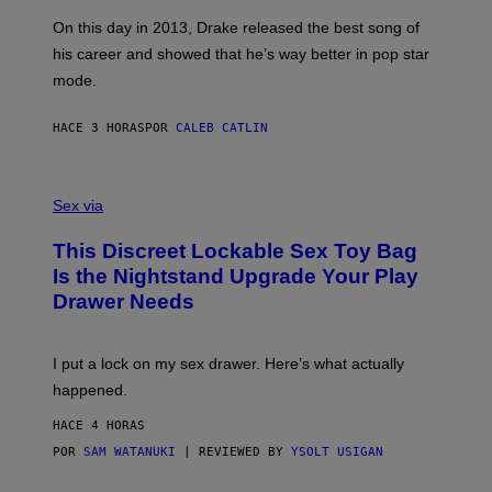
S
G
G
)
A
E
On this day in 2013, Drake released the best song of
R
T
his career and showed that he’s way better in pop star
Y
T
G
Y
mode.
E
I
R
M
S
A
HACE 3 HORAS
POR
CALEB CATLIN
H
G
O
E
F
S
S
F
A
Sex via
/
M
W
W
I
This Discreet Lockable Sex Toy Bag
A
R
T
E
Is the Nightstand Upgrade Your Play
A
I
Drawer Needs
N
M
U
A
K
G
I
E
I put a lock on my sex drawer. Here’s what actually
F
)
O
happened.
R
V
HACE 4 HORAS
I
C
POR
SAM WATANUKI
| REVIEWED BY
YSOLT USIGAN
E