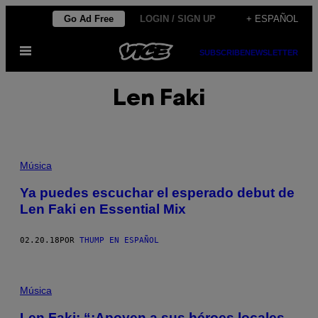
Saltar
Go Ad Free
LOGIN / SIGN UP
+ ESPAÑOL
al
Abrir
contenido
SUBSCRIBE
NEWSLETTER
Menú
Len Faki
Música
Ya puedes escuchar el esperado debut de
Len Faki en Essential Mix
02.20.18
POR
THUMP EN ESPAÑOL
Música
Len Faki: “¡Apoyen a sus héroes locales,