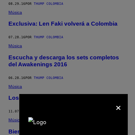
08.29.16
POR
THUMP COLOMBIA
Música
Exclusiva: Len Faki volverá a Colombia
07.28.16
POR
THUMP COLOMBIA
Música
Escucha y descarga los sets completos
del Awakenings 2016
06.28.16
POR
THUMP COLOMBIA
Música
Los 10 años de Ostgut Tonträger
×
11.07.15
POR
ALEJANDRO TAMAYO
Música
Bienvenidos al distrito de Len Faki