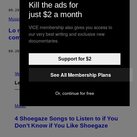
Kill the ads for
09.29.15
POR
THUMP COLOMBIA
just $2 a month
Música
VICE membership also gives you access to
Lo nuevo de Len Faki, «Street Dub», es
our very best writing and exclusive new
como Basic Channel con esteroides
documentaries.
09.20.15
POR
JOSH BAINES
Support for $2
Más antiguo
Ver todo
See All Membership Plans
Lo más reciente
Or, continue for free
P
H
Music
O
T
4 Shoegaze Songs to Listen to if You
O
B
Don’t Know if You Like Shoegaze
Y
S