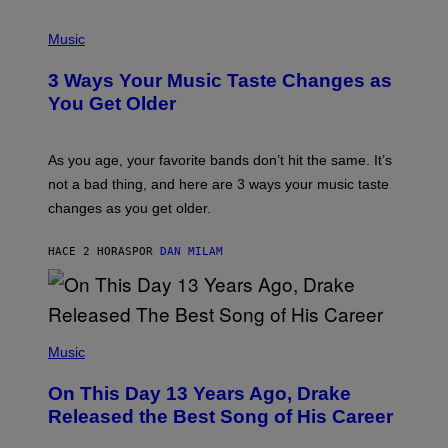
C
C
P
I
H
Music
–
O
C
T
O
3 Ways Your Music Taste Changes as
O
R
I
You Get Older
B
L
I
L
S
U
/
S
As you age, your favorite bands don’t hit the same. It’s
C
T
O
not a bad thing, and here are 3 ways your music taste
R
R
A
changes as you get older.
B
T
I
I
S
O
HACE 2 HORAS
POR
DAN MILAM
V
N
I
B
A
Y
G
I
E
A
T
(
N
T
P
Music
W
Y
H
A
I
O
L
On This Day 13 Years Ago, Drake
M
T
D
A
O
I
Released the Best Song of His Career
G
B
E
E
Y
/