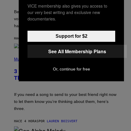
E
VICE membership also gives you access to
G
our very best writing and exclusive new
Before social media took over, your ringtone or
O
R
documentaries.
voicemail greeting was the most important feature of
Y
having a cellphone in the 2000s.
B
O
J
Support for $2
HACE 3 HORAS
POR
DAN MILAM
O
R
Q
See All Membership Plans
U
P
E
H
Music
Z
O
/
T
Or, continue for free
G
3 Millennial Anthems That Make You
O
E
B
Think of Your Best Friend
T
Y
T
K
Y
E
I
V
If you need a song to send to your best friend right now
M
I
A
to let them know you’re thinking about them, here’s
N
G
W
three.
E
I
S
N
T
HACE 4 HORAS
POR
LAUREN BOISVERT
E
R