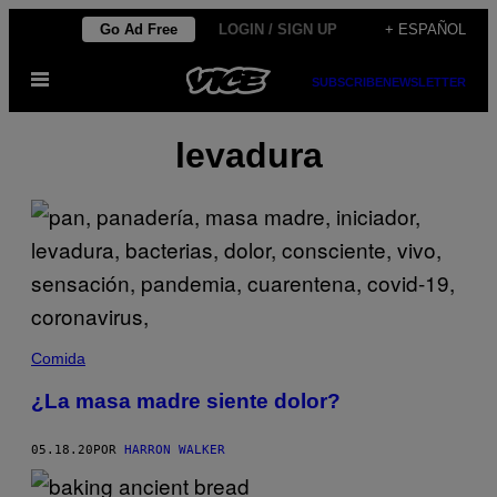
Saltar
Go Ad Free
LOGIN / SIGN UP
+ ESPAÑOL
al
Abrir
contenido
SUBSCRIBE
NEWSLETTER
Menú
levadura
Comida
¿La masa madre siente dolor?
05.18.20
POR
HARRON WALKER