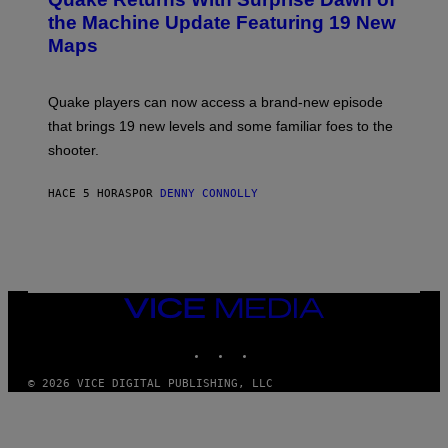
E
I
N
the Machine Update Featuring 19 New
M
S
A
Maps
H
G
O
E
T
S
:
Quake players can now access a brand-new episode
M
A
that brings 19 new levels and some familiar foes to the
C
shooter.
H
I
N
HACE 5 HORAS
POR
DENNY CONNOLLY
E
G
A
M
E
S
/
I
VICE
D
MEDIA
S
INSTAGRAM
TIKTOK
YOUTUBE
O
F
T
© 2026 VICE DIGITAL PUBLISHING, LLC
W
A
R
E