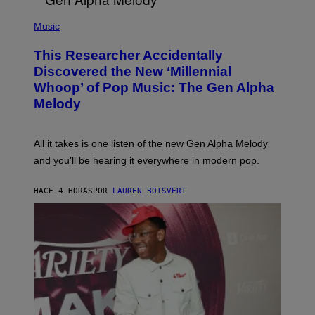
/
(
G
P
Music
E
H
T
O
T
This Researcher Accidentally
T
Y
O
I
Discovered the New ‘Millennial
B
M
Whoop’ of Pop Music: The Gen Alpha
Y
A
T
G
Melody
A
E
Y
S
L
F
O
O
All it takes is one listen of the new Gen Alpha Melody
R
R
and you’ll be hearing it everywhere in modern pop.
H
R
I
A
L
D
HACE 4 HORAS
POR
LAUREN BOISVERT
L
I
/
O
G
D
E
I
T
S
T
N
Y
E
I
Y
M
A
G
E