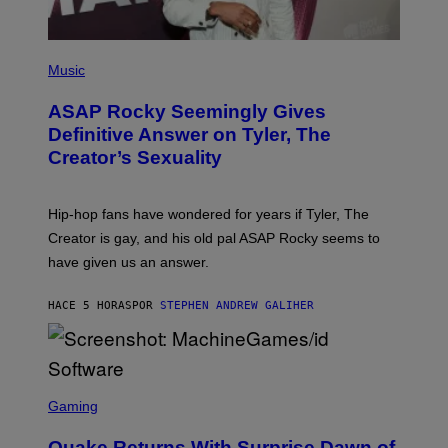
S
)
P
H
Music
O
T
ASAP Rocky Seemingly Gives
O
B
Definitive Answer on Tyler, The
Y
Creator’s Sexuality
M
O
N
I
Hip-hop fans have wondered for years if Tyler, The
C
A
Creator is gay, and his old pal ASAP Rocky seems to
S
have given us an answer.
C
H
I
HACE 5 HORAS
POR
STEPHEN ANDREW GALIHER
P
P
E
R
/
G
S
E
C
Gaming
T
R
T
E
Y
Quake Returns With Surprise Dawn of