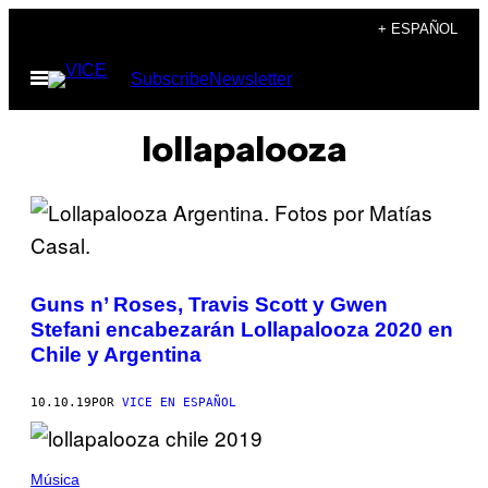
Saltar
+ ESPAÑOL
al
Abrir
Subscribe
Newsletter
contenido
Menú
lollapalooza
Guns n’ Roses, Travis Scott y Gwen
Stefani encabezarán Lollapalooza 2020 en
Chile y Argentina
10.10.19
POR
VICE EN ESPAÑOL
Música