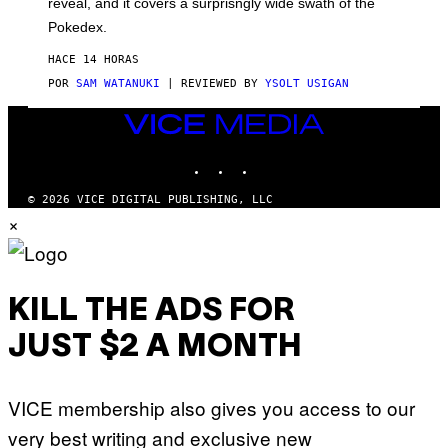
reveal, and it covers a surprisngly wide swath of the
A
D
Pokedex.
I
D
HACE 14 HORAS
A
S
POR
SAM WATANUKI
| REVIEWED BY
YSOLT USIGAN
/
N
VICE
I
MEDIA
N
T
INSTAGRAM
TIKTOK
YOUTUBE
E
N
© 2026 VICE DIGITAL PUBLISHING, LLC
D
×
O
KILL THE ADS FOR
JUST $2 A MONTH
VICE membership also gives you access to our
very best writing and exclusive new