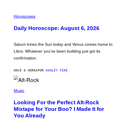
I
L
Horoscopes
L
U
Daily Horoscope: August 6, 2026
S
T
R
A
Saturn trines the Sun today and Venus comes home to
T
I
Libra. Whatever you’ve been building just got its
O
confirmation.
N
B
Y
HACE 6 HORAS
POR
ASHLEY FIKE
R
E
E
S
(
A
P
Music
.
H
O
Looking For the Perfect Alt-Rock
T
O
Mixtape for Your Boo? I Made It for
B
You Already
Y
M
I