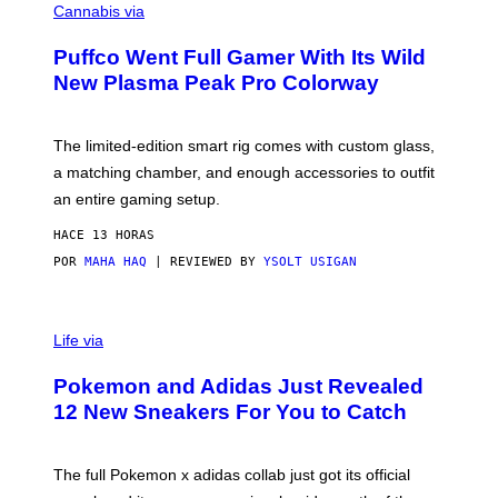
O
Cannabis via
N
U
/
R
G
Puffco Went Full Gamer With Its Wild
T
E
E
T
New Plasma Peak Pro Colorway
S
T
Y
Y
O
I
F
M
The limited-edition smart rig comes with custom glass,
P
A
a matching chamber, and enough accessories to outfit
U
G
F
E
an entire gaming setup.
F
S
C
HACE 13 HORAS
O
POR
MAHA HAQ
| REVIEWED BY
YSOLT USIGAN
V
I
Life via
A
P
Pokemon and Adidas Just Revealed
O
K
12 New Sneakers For You to Catch
E
M
O
N
The full Pokemon x adidas collab just got its official
/