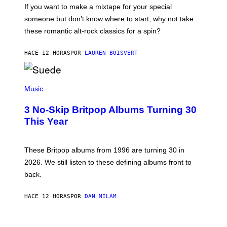
C
If you want to make a mixtape for your special
K
H
someone but don’t know where to start, why not take
U
these romantic alt-rock classics for a spin?
T
S
O
HACE 12 HORAS
POR
LAUREN BOISVERT
N
/
R
E
P
D
H
Music
F
O
E
T
R
3 No-Skip Britpop Albums Turning 30
O
N
B
This Year
S
Y
)
N
I
E
These Britpop albums from 1996 are turning 30 in
L
2026. We still listen to these defining albums front to
S
V
back.
A
N
I
HACE 12 HORAS
POR
DAN MILAM
P
E
R
C
E