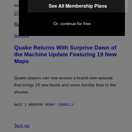
I
See All Membership Plans
HACE 1 HORA
POR
STEPHEN ANDREW GALIHER
P
P
E
R
Or, continue for free
/
G
S
E
C
Gaming
T
R
T
E
Y
Quake Returns With Surprise Dawn of
E
I
N
the Machine Update Featuring 19 New
M
S
A
Maps
H
G
O
E
T
S
:
Quake players can now access a brand-new episode
M
A
that brings 19 new levels and some familiar foes to the
C
shooter.
H
I
N
HACE 1 HORA
POR
DENNY CONNOLLY
E
G
A
M
V
E
I
Tech via
S
A