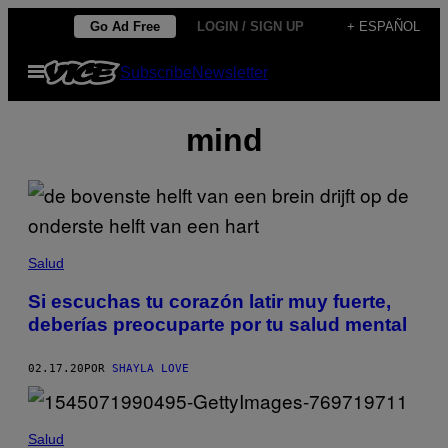
Saltar
Go Ad Free
LOGIN / SIGN UP
+ ESPAÑOL
al
Abrir
Subscribe
Newsletter
contenido
Menú
mind
Salud
Si escuchas tu corazón latir muy fuerte,
deberías preocuparte por tu salud mental
02.17.20
POR
SHAYLA LOVE
Salud