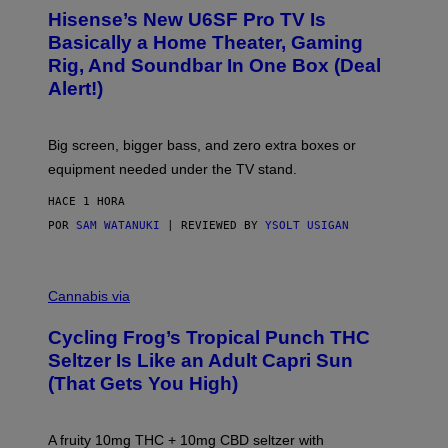
/
H
I
Hisense’s New U6SF Pro TV Is
I
D
S
Basically a Home Theater, Gaming
S
E
O
Rig, And Soundbar In One Box (Deal
N
F
S
Alert!)
T
E
W
A
R
Big screen, bigger bass, and zero extra boxes or
E
equipment needed under the TV stand.
HACE 1 HORA
POR
SAM WATANUKI
| REVIEWED BY
YSOLT USIGAN
M
A
Cannabis via
H
A
Cycling Frog’s Tropical Punch THC
H
A
Seltzer Is Like an Adult Capri Sun
Q
(That Gets You High)
F
O
R
V
A fruity 10mg THC + 10mg CBD seltzer with
I