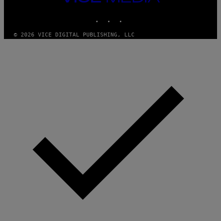
T
MEDIA
Y
INSTAGRAM
TIKTOK
YOUTUBE
I
M
A
© 2026 VICE DIGITAL PUBLISHING, LLC
G
E
S