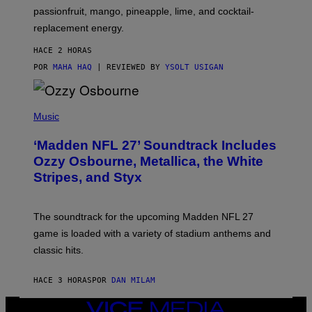
C
passionfruit, mango, pineapple, lime, and cocktail-
E
replacement energy.
HACE 2 HORAS
POR
MAHA HAQ
| REVIEWED BY
YSOLT USIGAN
P
H
Music
O
T
‘Madden NFL 27’ Soundtrack Includes
O
B
Ozzy Osbourne, Metallica, the White
Y
Stripes, and Styx
N
I
C
K
The soundtrack for the upcoming Madden NFL 27
L
A
game is loaded with a variety of stadium anthems and
H
classic hits.
A
M
/
HACE 3 HORAS
POR
DAN MILAM
G
E
T
VICE