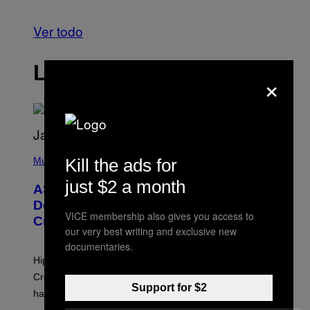
Ver todo
LO MÁS RECIENTE
×
P
H
Kill the ads for
Music
O
T
just $2 a month
ASAP Rocky Seemingly Gives
O
B
Definitive Answer on Tyler, The
Y
VICE membership also gives you access to
Creator’s Sexuality
M
our very best writing and exclusive new
O
N
documentaries.
I
Hip-hop fans have wondered for years if Tyler, The
C
A
Creator is gay, and his old pal ASAP Rocky seems to
S
Support for $2
have given us an answer.
C
H