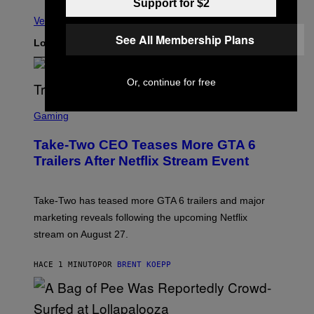
Support for $2
Ver todo
See All Membership Plans
Lo más reciente
Or, continue for free
S
C
Gaming
R
E
Take-Two CEO Teases More GTA 6
E
N
Trailers After Netflix Stream Event
S
H
O
T
Take-Two has teased more GTA 6 trailers and major
:
marketing reveals following the upcoming Netflix
R
O
stream on August 27.
C
K
S
HACE 1 MINUTO
POR
BRENT KOEPP
T
A
R
G