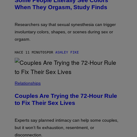
Some People Literally See Colors
When They Orgasm, Study Finds
Researchers say that sexual synesthesia can trigger
involuntary colors, shapes, or scenes during sex or
orgasm.
HACE 11 MINUTOS
POR
ASHLEY FIKE
Relationships
Couples Are Trying the 72-Hour Rule
to Fix Their Sex Lives
Experts say planned intimacy can help some couples,
but it won’t fix exhaustion, resentment, or
disconnection.