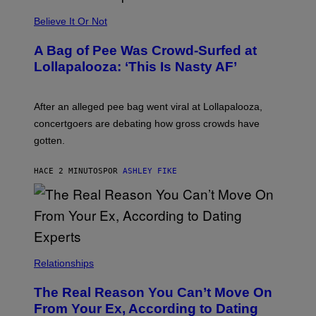
A
M
Believe It Or Not
E
S
A Bag of Pee Was Crowd-Surfed at
Lollapalooza: ‘This Is Nasty AF’
After an alleged pee bag went viral at Lollapalooza,
concertgoers are debating how gross crowds have
gotten.
HACE 2 MINUTOS
POR
ASHLEY FIKE
Relationships
The Real Reason You Can’t Move On
From Your Ex, According to Dating