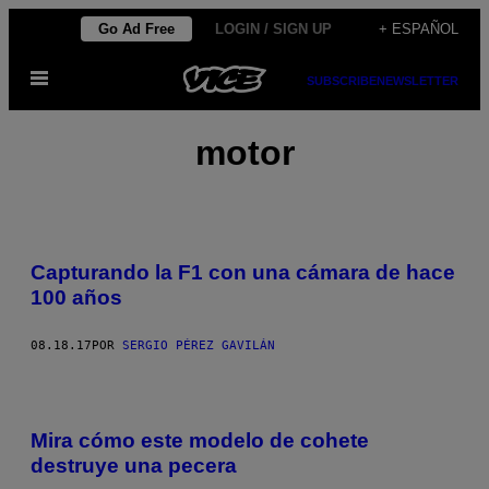
Saltar
Go Ad Free
LOGIN / SIGN UP
+ ESPAÑOL
al
Abrir
contenido
SUBSCRIBE
NEWSLETTER
Menú
motor
Capturando la F1 con una cámara de hace
100 años
08.18.17
POR
SERGIO PÉREZ GAVILÁN
Mira cómo este modelo de cohete
destruye una pecera