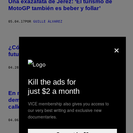
Una exazafata de Jerez: ‘El turismo de
MotoGP también es beber y follar’
05.04.17
POR
GUILLE ÁLVAREZ
×
¿Cómo serán los coches de Fórmula 1 del
futuro?
04.28.17
POR
CÉSAR GONZÁLEZ GÓMEZ
Kill the ads for
just $2 a month
En mocasines y calcetines, Ayrton Senna
demuestra cómo se maneja un auto de
VICE membership also gives you access to
calle
our very best writing and exclusive new
documentaries.
04.06.17
POR
VICE SPORTS STAFF
Más antiguo