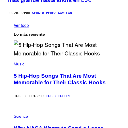
más grande hasta ahora en L.A.
11.20.17
POR
SERGIO PÉREZ GAVILÁN
Ver todo
Lo más reciente
(
P
Music
H
O
5 Hip-Hop Songs That Are Most
T
O
Memorable for Their Classic Hooks
B
Y
S
HACE 3 HORAS
POR
CALEB CATLIN
T
E
V
E
P
G
H
Science
R
O
A
T
N