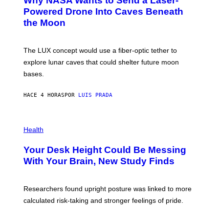
Why NASA Wants to Send a Laser-
O
I
:
Powered Drone Into Caves Beneath
T
N
the Moon
Z
A
/
S
W
A
I
;
The LUX concept would use a fiber-optic tether to
R
D
E
R
explore lunar caves that could shelter future moon
I
P
M
bases.
I
A
X
G
E
E
HACE 4 HORAS
POR
LUIS PRADA
L
)
/
G
E
P
T
H
Health
T
O
Y
T
I
Your Desk Height Could Be Messing
O
M
:
With Your Brain, New Study Finds
A
B
G
A
E
T
S
U
Researchers found upright posture was linked to more
H
calculated risk-taking and stronger feelings of pride.
A
N
T