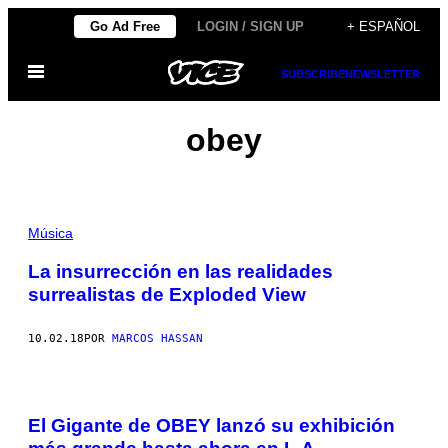
Saltar
Go Ad Free
LOGIN / SIGN UP
+ ESPAÑOL
al
Abrir
contenido
SUBSCRIBE
NEWSLETTER
Menú
obey
Música
La insurrección en las realidades
surrealistas de Exploded View
10.02.18
POR
MARCOS HASSAN
El Gigante de OBEY lanzó su exhibición