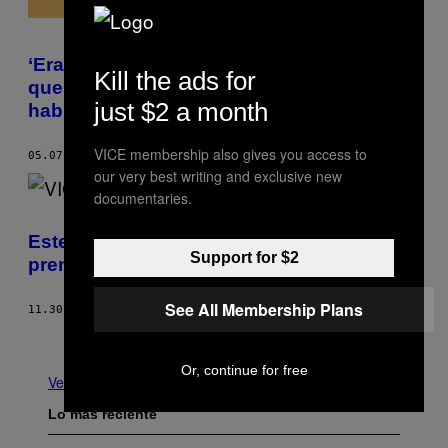
‘Era más fácil ser periodista en Afganistán
Kill the ads for
que en el despacho de director’​:
just $2 a month
hablamos con David Jiménez
VICE membership also gives you access to
05.07.19
POR
ANA IRIS SIMÓN
our very best writing and exclusive new
documentaries.
Este es un día oscuro para la libertad de
Support for $2
prensa
See All Membership Plans
11.30.18
POR
THE WRITERS, EDITORS AND PRODUCERS OF VICE
Más antiguo
Or, continue for free
Ver todo
Lo más reciente