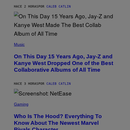
H
R
HACE 2 HORAS
POR
CALEB CATLIN
I
S
T
O
P
H
E
(
R
P
Music
P
H
O
O
L
On This Day 15 Years Ago, Jay-Z and
T
K
O
Kanye West Dropped One of the Best
/
B
N
Collaborative Albums of All Time
Y
B
D
C
A
U
N
HACE 3 HORAS
POR
CALEB CATLIN
P
I
H
E
O
L
T
S
B
O
C
Gaming
O
B
R
C
A
E
Z
N
Who Is The Hood? Everything To
E
A
K
N
Know About The Newest Marvel
R
/
S
S
N
Rivals Character
H