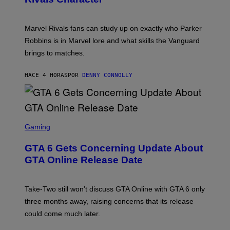
K
B
O
I
C
T
/
U
:
G
N
Marvel Rivals fans can study up on exactly who Parker
N
E
I
E
T
Robbins is in Marvel lore and what skills the Vanguard
V
T
T
E
brings to matches.
E
Y
R
A
I
S
S
M
A
HACE 4 HORAS
POR
DENNY CONNOLLY
E
A
L
G
V
E
I
S
A
F
G
O
S
E
R
C
Gaming
T
V
R
T
E
E
Y
GTA 6 Gets Concerning Update About
V
E
I
O
N
M
GTA Online Release Date
)
S
A
H
G
O
E
T
S
Take-Two still won’t discuss GTA Online with GTA 6 only
:
)
three months away, raising concerns that its release
R
O
could come much later.
C
K