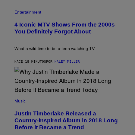
P
H
Entertainment
O
T
4 Iconic MTV Shows From the 2000s
O
:
You Definitely Forgot About
P
E
T
E
What a wild time to be a teen watching TV.
R
K
R
HACE 18 MINUTOS
POR
HALEY MILLER
A
M
E
R
/
G
E
(
T
P
Music
T
H
Y
O
I
Justin Timberlake Released a
T
M
O
Country-Inspired Album in 2018 Long
A
B
G
Before It Became a Trend
Y
E
C
S