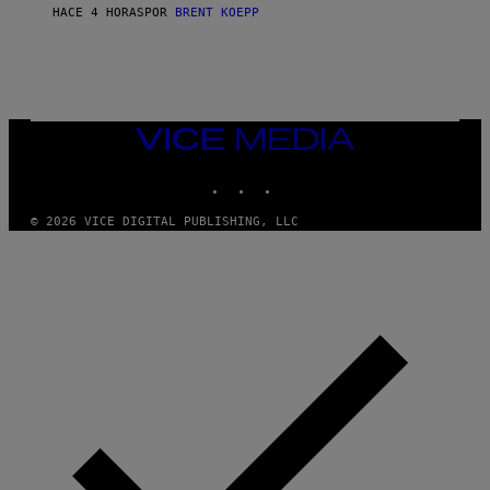
S
HACE 4 HORAS
POR
BRENT KOEPP
T
A
R
G
A
M
E
VICE
S
MEDIA
INSTAGRAM
TIKTOK
YOUTUBE
© 2026 VICE DIGITAL PUBLISHING, LLC