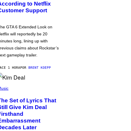
According to Netflix
Customer Support
he GTA 6 Extended Look on
etflix will reportedly be 20
inutes long, lining up with
revious claims about Rockstar’s
ext gameplay trailer.
ACE 1 HORA
POR
BRENT KOEPP
usic
The Set of Lyrics That
Still Give Kim Deal
Firsthand
Embarrassment
Decades Later