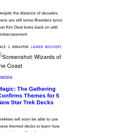
espite the distance of decades,
here are still some Breeders lyrics
hat Kim Deal looks back on with
mbarrassment.
ACE 2 HORAS
POR
LAUREN BOISVERT
Gaming
Magic: The Gathering
Confirms Themes for 5
New Star Trek Decks
rekkies will soon be able to use
hese themed decks to learn how