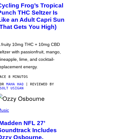
Cycling Frog’s Tropical
Punch THC Seltzer Is
Like an Adult Capri Sun
(That Gets You High)
 fruity 10mg THC + 10mg CBD
eltzer with passionfruit, mango,
ineapple, lime, and cocktail-
eplacement energy.
ACE 8 MINUTOS
POR
MAHA HAQ
| REVIEWED BY
SOLT USIGAN
usic
‘Madden NFL 27’
Soundtrack Includes
Ozzy Osbourne,