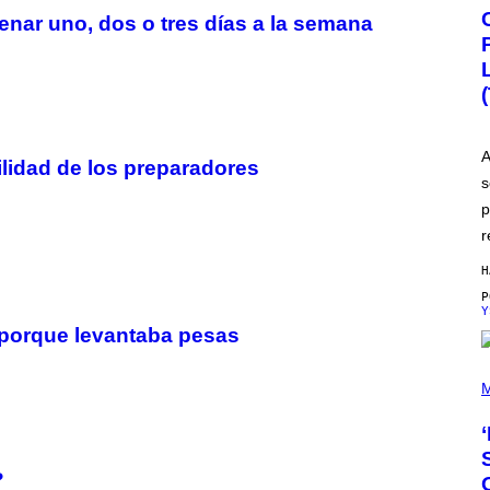
A
nar uno, dos o tres días a la semana
H
A
Q
F
O
R
V
I
C
A
bilidad de los preparadores
E
s
p
r
H
Y
 porque levantaba pesas
P
H
M
O
T
O
B
Y
?
N