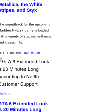
Metallica, the White
Stripes, and Styx
he soundtrack for the upcoming
adden NFL 27 game is loaded
ith a variety of stadium anthems
nd classic hits.
ACE 1 HORA
POR
DAN MILAM
Gaming
GTA 6 Extended Look
is 20 Minutes Long