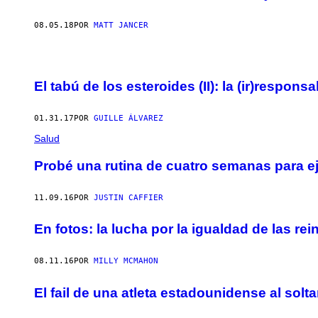
08.05.18
POR
MATT JANCER
El tabú de los esteroides (II): la (ir)respon
01.31.17
POR
GUILLE ÁLVAREZ
Salud
Probé una rutina de cuatro semanas para eje
11.09.16
POR
JUSTIN CAFFIER
En fotos: la lucha por la igualdad de las rei
08.11.16
POR
MILLY MCMAHON
El fail de una atleta estadounidense al sol