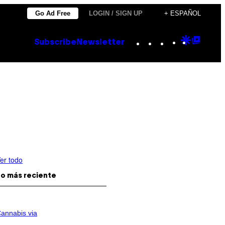
Go Ad Free
LOGIN / SIGN UP
+ ESPAÑOL
Instagram
TikTok
YouTube
Google
Goog
Subscribe
Newsletter
Discove
Top
Posts
er todo
o más reciente
annabis via