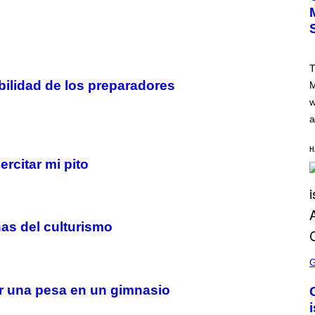
I
C
K
L
A
H
T
A
M
sabilidad de los preparadores
M
/
w
G
E
a
T
T
Y
H
I
rcitar mi pito
M
A
G
E
S
nas del culturismo
S
C
R
E
tar una pesa en un gimnasio
E
N
S