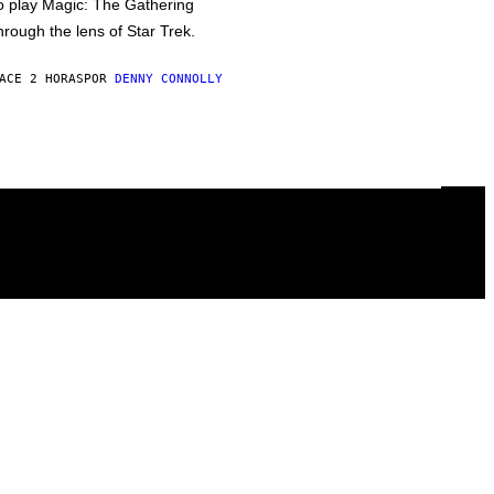
o play Magic: The Gathering
hrough the lens of Star Trek.
ACE 2 HORAS
POR
DENNY CONNOLLY