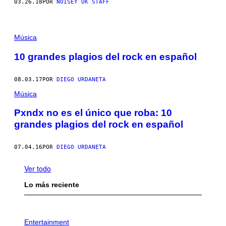
03.26.18
POR
NOISEY UK STAFF
Música
10 grandes plagios del rock en español
08.03.17
POR
DIEGO URDANETA
Música
Pxndx no es el único que roba: 10
grandes plagios del rock en español
07.04.16
POR
DIEGO URDANETA
Ver todo
Lo más reciente
P
H
Entertainment