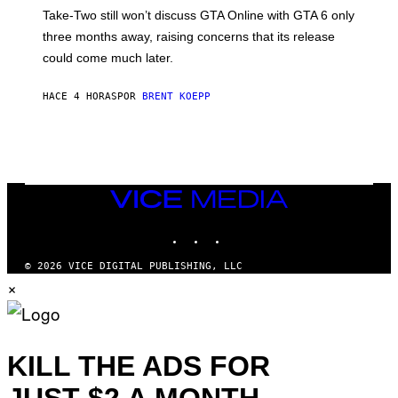
T
Take-Two still won’t discuss GTA Online with GTA 6 only
:
three months away, raising concerns that its release
R
O
could come much later.
C
K
S
HACE 4 HORAS
POR
BRENT KOEPP
T
A
R
G
A
M
E
VICE
S
MEDIA
INSTAGRAM
TIKTOK
YOUTUBE
© 2026 VICE DIGITAL PUBLISHING, LLC
×
KILL THE ADS FOR