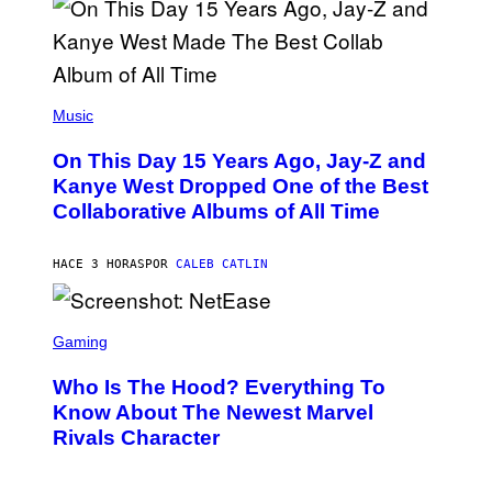
S
T
O
P
H
E
(
R
P
Music
P
H
O
O
L
On This Day 15 Years Ago, Jay-Z and
T
K
O
Kanye West Dropped One of the Best
/
B
N
Collaborative Albums of All Time
Y
B
D
C
A
U
N
HACE 3 HORAS
POR
CALEB CATLIN
P
I
H
E
O
L
T
S
B
O
C
Gaming
O
B
R
C
A
E
Z
N
Who Is The Hood? Everything To
E
A
K
N
Know About The Newest Marvel
R
/
S
S
N
Rivals Character
H
K
B
O
I
C
T
/
U
: