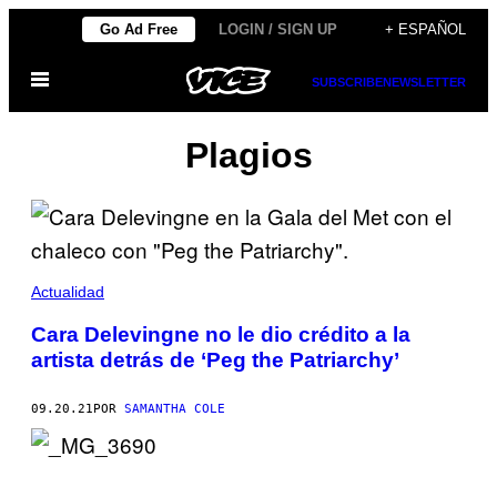
Saltar
Go Ad Free
LOGIN / SIGN UP
+ ESPAÑOL
al
Abrir
contenido
SUBSCRIBE
NEWSLETTER
Menú
Plagios
Actualidad
Cara Delevingne no le dio crédito a la
artista detrás de ‘Peg the Patriarchy’
09.20.21
POR
SAMANTHA COLE