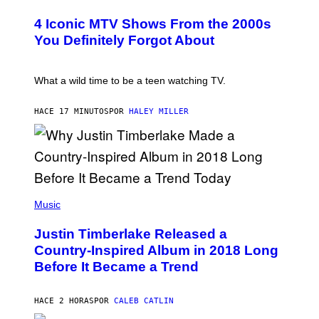
O
T
4 Iconic MTV Shows From the 2000s
O
:
You Definitely Forgot About
P
E
T
E
What a wild time to be a teen watching TV.
R
K
R
HACE 17 MINUTOS
POR
HALEY MILLER
A
M
E
R
/
G
E
(
T
P
Music
T
H
Y
O
I
Justin Timberlake Released a
T
M
O
Country-Inspired Album in 2018 Long
A
B
G
Before It Became a Trend
Y
E
C
S
H
R
HACE 2 HORAS
POR
CALEB CATLIN
I