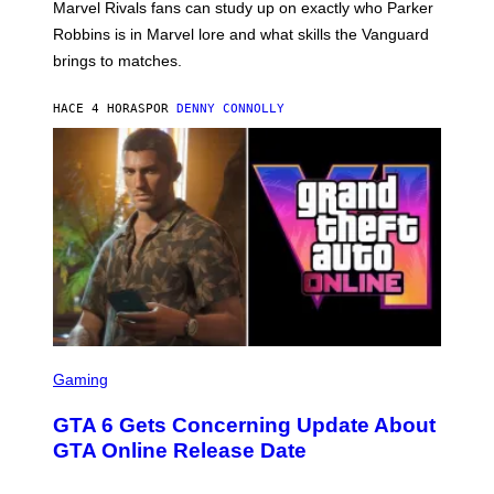
G
N
Marvel Rivals fans can study up on exactly who Parker
N
E
I
E
T
Robbins is in Marvel lore and what skills the Vanguard
V
T
T
E
brings to matches.
E
Y
R
A
I
S
S
M
A
HACE 4 HORAS
POR
DENNY CONNOLLY
E
A
L
G
V
E
I
S
A
F
G
O
E
R
T
V
T
E
Y
V
I
O
M
)
A
G
E
S
S
)
C
Gaming
R
E
GTA 6 Gets Concerning Update About
E
N
GTA Online Release Date
S
H
O