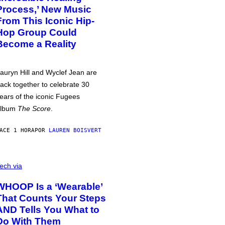
Process,’ New Music
From This Iconic Hip-
Hop Group Could
Become a Reality
auryn Hill and Wyclef Jean are
ack together to celebrate 30
ears of the iconic Fugees
album
The Score
.
ACE 1 HORA
POR
LAUREN BOISVERT
ech via
WHOOP Is a ‘Wearable’
That Counts Your Steps
AND Tells You What to
Do With Them