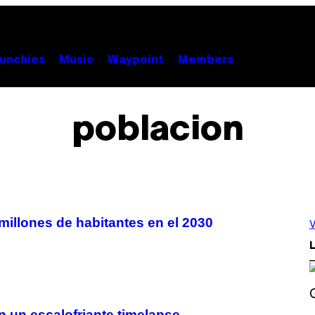
unchies
Music
Waypoint
Members
poblacion
millones de habitantes en el 2030
V
L
S
n un escalofriante timelapse