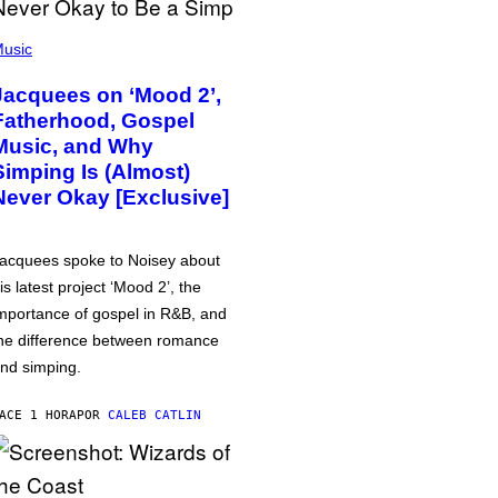
usic
Jacquees on ‘Mood 2’,
Fatherhood, Gospel
Music, and Why
Simping Is (Almost)
Never Okay [Exclusive]
acquees spoke to Noisey about
is latest project ‘Mood 2’, the
mportance of gospel in R&B, and
he difference between romance
nd simping.
ACE 1 HORA
POR
CALEB CATLIN