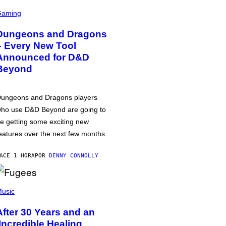
Gaming
Dungeons and Dragons
– Every New Tool
Announced for D&D
Beyond
ungeons and Dragons players
ho use D&D Beyond are going to
e getting some exciting new
eatures over the next few months.
ACE 1 HORA
POR
DENNY CONNOLLY
usic
After 30 Years and an
‘Incredible Healing