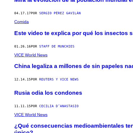
04.17.17
POR
SERGIO PÉREZ GAVILÁN
Comida
Este video te explica por qué los insectos 
01.26.16
POR
STAFF DE MUNCHIES
VICE World News
China legaliza a millones de sin papeles nac
12.14.15
POR
REUTERS Y VICE NEWS
Rusia odia los condones
11.11.15
POR
CECILIA D’ANASTASIO
VICE World News
¿Qué consecuencias medioambientales tendrá 
único?