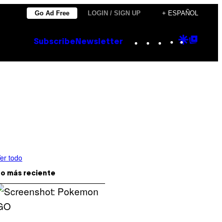
Go Ad Free
LOGIN / SIGN UP
+ ESPAÑOL
Instagram
TikTok
YouTube
Google
Goog
Subscribe
Newsletter
Discove
Top
Posts
er todo
o más reciente