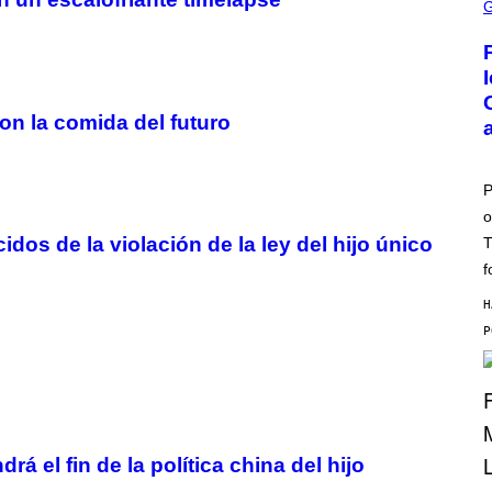
C
R
E
E
N
S
H
son la comida del futuro
O
T
:
P
O
P
K
o
E
M
idos de la violación de la ley del hijo único
T
O
N
f
G
O
H
el fin de la política china del hijo