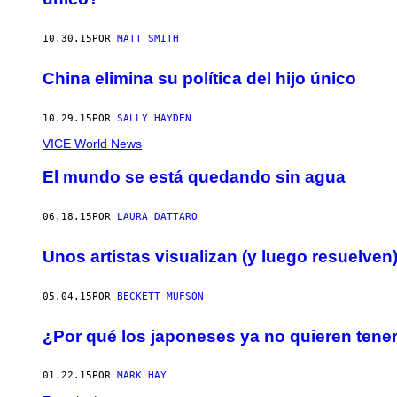
10.30.15
POR
MATT SMITH
China elimina su política del hijo único
10.29.15
POR
SALLY HAYDEN
VICE World News
El mundo se está quedando sin agua
06.18.15
POR
LAURA DATTARO
Unos artistas visualizan (y luego resuelven)
05.04.15
POR
BECKETT MUFSON
¿Por qué los japoneses ya no quieren tene
01.22.15
POR
MARK HAY