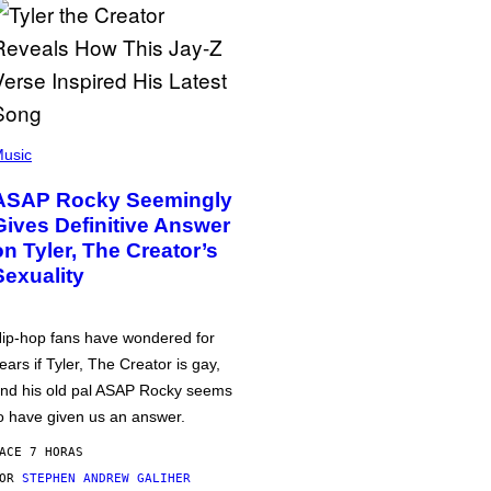
usic
ASAP Rocky Seemingly
Gives Definitive Answer
on Tyler, The Creator’s
Sexuality
ip-hop fans have wondered for
ears if Tyler, The Creator is gay,
nd his old pal ASAP Rocky seems
o have given us an answer.
ACE 7 HORAS
POR
STEPHEN ANDREW GALIHER