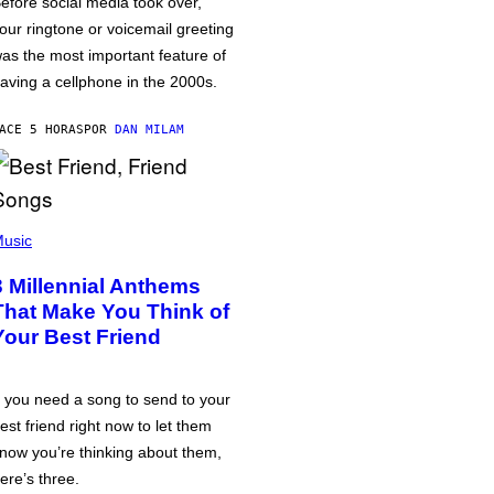
efore social media took over,
our ringtone or voicemail greeting
as the most important feature of
aving a cellphone in the 2000s.
ACE 5 HORAS
POR
DAN MILAM
usic
3 Millennial Anthems
That Make You Think of
Your Best Friend
f you need a song to send to your
est friend right now to let them
now you’re thinking about them,
ere’s three.