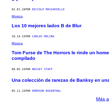
02.01.16
POR
NICCOLÒ MASSARIELLO
Música
Los 10 mejores lados B de Blur
10.14.15
POR
CARLOS MOLINA
Música
Tom Furse de The Horrors le rinde un home
compilado
08.05.15
POR
NOISEY STAFF
Una colección de rarezas de Banksy en un
05.11.15
POR
EMERSON ROSENTHAL
Más a