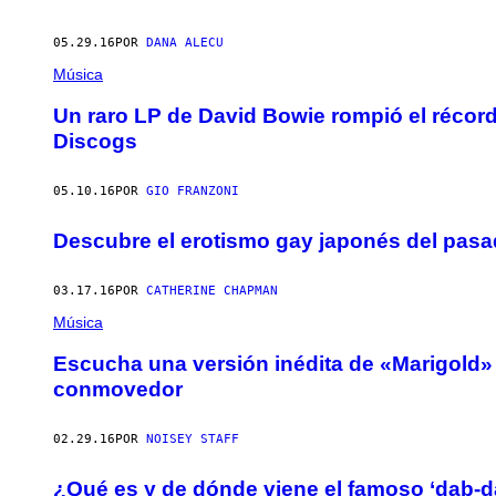
05.29.16
POR
DANA ALECU
Música
Un raro LP de David Bowie rompió el récor
Discogs
05.10.16
POR
GIO FRANZONI
Descubre el erotismo gay japonés del pas
03.17.16
POR
CATHERINE CHAPMAN
Música
Escucha una versión inédita de «Marigold» 
conmovedor
02.29.16
POR
NOISEY STAFF
¿Qué es y de dónde viene el famoso ‘dab-