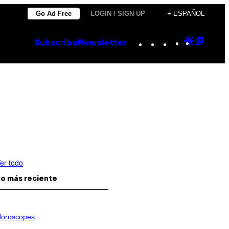
Go Ad Free
LOGIN / SIGN UP
+ ESPAÑOL
Instagram
TikTok
YouTube
Google
Goog
Subscribe
Newsletter
Discove
Top
Posts
er todo
o más reciente
oroscopes