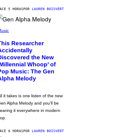
ACE 5 HORAS
POR
LAUREN BOISVERT
usic
This Researcher
Accidentally
Discovered the New
‘Millennial Whoop’ of
Pop Music: The Gen
Alpha Melody
ll it takes is one listen of the new
en Alpha Melody and you’ll be
earing it everywhere in modern
op.
ACE 6 HORAS
POR
LAUREN BOISVERT