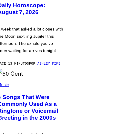
Daily Horoscope:
August 7, 2026
 week that asked a lot closes with
he Moon sextiling Jupiter this
fternoon. The exhale you’ve
een waiting for arrives tonight.
ACE 13 MINUTOS
POR
ASHLEY FIKE
usic
3 Songs That Were
Commonly Used As a
Ringtone or Voicemail
Greeting in the 2000s