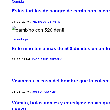
Comida
Estas tortitas de sangre de cerdo son la co
03.02.21
POR
FEDERICO DI VITA
Tecnología
Este niño tenía más de 500 dientes en un t
08.05.19
POR
MADELEINE GREGORY
Visitamos la casa del hombre que lo colecc
04.21.17
POR
JUSTIN CAFFIER
Vómito, bolas anales y crucifijos: cosas q
nuevo