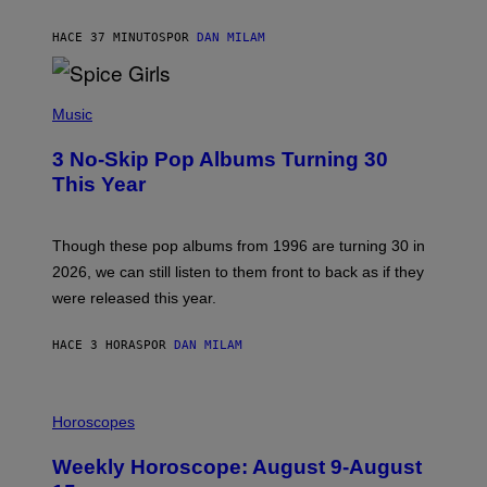
C
A
HACE 37 MINUTOS
POR
DAN MILAM
R
T
H
P
Y
H
Music
/
O
W
T
I
3 No-Skip Pop Albums Turning 30
O
R
B
E
This Year
Y
I
T
M
I
A
M
G
Though these pop albums from 1996 are turning 30 in
R
E
2026, we can still listen to them front to back as if they
O
N
were released this year.
E
Y
/
HACE 3 HORAS
POR
DAN MILAM
G
E
T
I
T
L
Horoscopes
Y
L
I
U
M
Weekly Horoscope: August 9-August
S
A
T
G