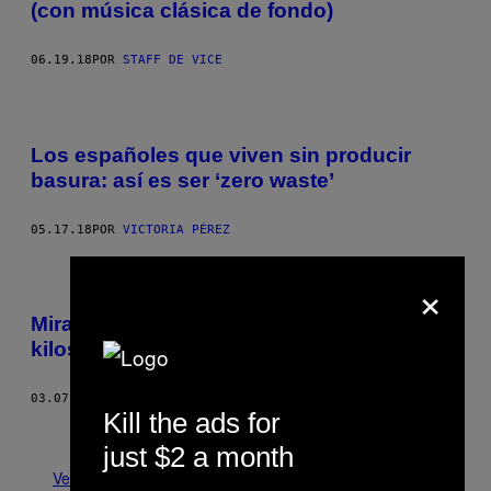
(con música clásica de fondo)
06.19.18
POR
STAFF DE VICE
Los españoles que viven sin producir
basura: así es ser ‘zero waste’
05.17.18
POR
VICTORIA PÉREZ
×
Mira estas esculturas hechas con 2,000
kilos de electrónicos viejos
03.07.18
POR
DANIEL OBERHAUS
Kill the ads for
Más antiguo
just $2 a month
Ver todo