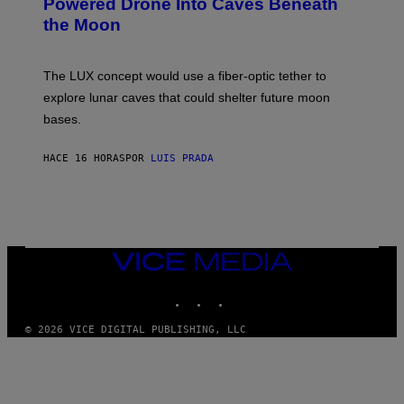
Powered Drone Into Caves Beneath
T
N
the Moon
Z
A
/
S
W
A
I
;
The LUX concept would use a fiber-optic tether to
R
D
E
R
explore lunar caves that could shelter future moon
I
P
M
bases.
I
A
X
G
E
E
HACE 16 HORAS
POR
LUIS PRADA
L
)
/
G
E
T
T
Y
I
VICE
M
MEDIA
A
INSTAGRAM
TIKTOK
YOUTUBE
G
E
S
© 2026 VICE DIGITAL PUBLISHING, LLC