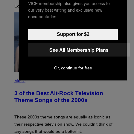
VICE membership also gives you access to
Lo más reciente
our very best writing and exclusive new
documentaries.
Support for $2
See All Membership Plans
Or, continue for free
P
H
Music
O
T
3 of the Best Alt-Rock Television
O
B
Theme Songs of the 2000s
Y
J
A
M
These 2000s theme songs are equally as iconic as
I
their respective television show. We couldn’t think of
E
M
any songs that would be a better fit.
C