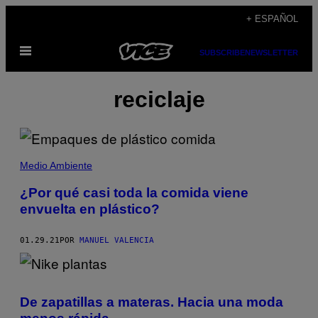
Saltar
+ ESPAÑOL
al
Abrir
contenido
SUBSCRIBE
NEWSLETTER
Menú
reciclaje
Medio Ambiente
¿Por qué casi toda la comida viene
envuelta en plástico?
01.29.21
POR
MANUEL VALENCIA
De zapatillas a materas. Hacia una moda