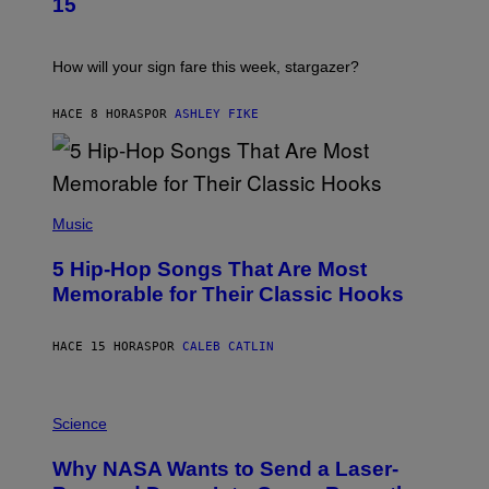
15
R
E
A
S
T
I
How will your sign fare this week, stargazer?
O
N
B
HACE 8 HORAS
POR
ASHLEY FIKE
Y
R
E
E
S
(
A
P
Music
H
O
5 Hip-Hop Songs That Are Most
T
O
Memorable for Their Classic Hooks
B
Y
S
HACE 15 HORAS
POR
CALEB CATLIN
T
E
V
E
P
G
H
Science
R
O
A
T
Why NASA Wants to Send a Laser-
N
O
I
: