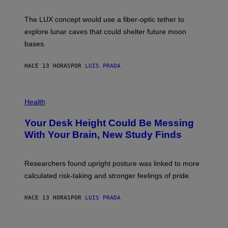
A
;
The LUX concept would use a fiber-optic tether to
D
R
explore lunar caves that could shelter future moon
P
bases.
I
X
E
HACE 13 HORAS
POR
LUIS PRADA
L
/
G
E
P
T
H
Health
T
O
Y
T
I
Your Desk Height Could Be Messing
O
M
:
With Your Brain, New Study Finds
A
B
G
A
E
T
S
U
Researchers found upright posture was linked to more
H
calculated risk-taking and stronger feelings of pride.
A
N
T
HACE 13 HORAS
POR
LUIS PRADA
O
K
E
R
A