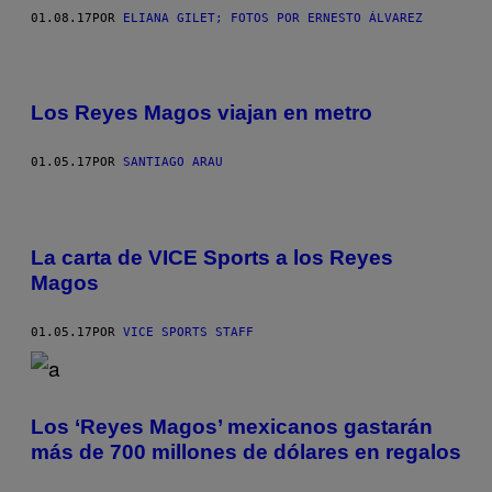
01.08.17
POR
ELIANA GILET; FOTOS POR ERNESTO ÁLVAREZ
F
O
Los Reyes Magos viajan en metro
T
O
S
P
01.05.17
POR
SANTIAGO ARAU
O
R
S
A
N
La carta de VICE Sports a los Reyes
T
I
Magos
A
G
O
01.05.17
POR
VICE SPORTS STAFF
A
R
A
U
;
P
Los ‘Reyes Magos’ mexicanos gastarán
R
más de 700 millones de dólares en regalos
O
D
U