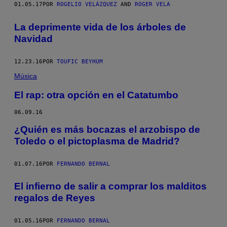
01.05.17
POR
ROGELIO VELÁZQUEZ
AND
ROGER VELA
C
C
I
La deprimente vida de los árboles de
Ó
N
Navidad
P
O
R
12.23.16
POR
TOUFIC BEYHUM
V
Í
Música
C
T
El rap: otra opción en el Catatumbo
O
R
C
06.09.16
E
B
¿Quién es más bocazas el arzobispo de
A
Toledo o el pictoplasma de Madrid?
L
L
O
01.07.16
POR
FERNANDO BERNAL
S
.
El infierno de salir a comprar los malditos
regalos de Reyes
01.05.16
POR
FERNANDO BERNAL