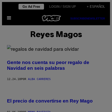
Saltar
Go Ad Free
LOGIN / SIGN UP
+ ESPAÑOL
al
Abrir
contenido
SUBSCRIBE
NEWSLETTER
Menú
Reyes Magos
Gente nos cuenta su peor regalo de
Navidad en seis palabras
12.24.18
POR
ALBA CARRERES
El precio de convertirse en Rey Mago