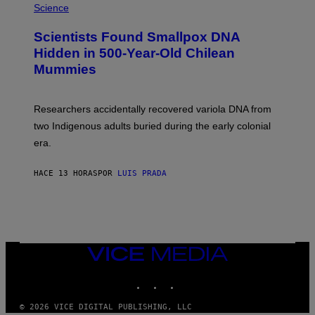
/
M
Science
G
U
E
C
Scientists Found Smallpox DNA
T
H
T
,
Hidden in 500-Year-Old Chilean
Y
M
I
Mummies
U
M
C
A
H
G
O
Researchers accidentally recovered variola DNA from
E
L
S
D
two Indigenous adults buried during the early colonial
E
era.
R
C
H
HACE 13 HORAS
POR
LUIS PRADA
I
L
E
A
N
M
U
M
VICE
M
MEDIA
Y
INSTAGRAM
TIKTOK
YOUTUBE
T
H
A
© 2026 VICE DIGITAL PUBLISHING, LLC
N