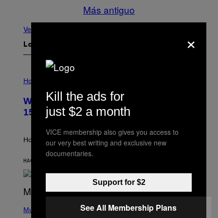
Más antiguo
Ver todo
×
Lo más reciente
I
L
Horoscopes
L
Kill the ads for
U
Weekly Horoscope: August 9-August
S
just $2 a month
T
15
R
A
VICE membership also gives you access to
T
I
How will your sign fare this week, stargazer?
our very best writing and exclusive new
O
documentaries.
N
B
HACE 5 HORAS
POR
ASHLEY FIKE
Y
R
Support for $2
E
E
S
(
A
See All Membership Plans
P
Music
H