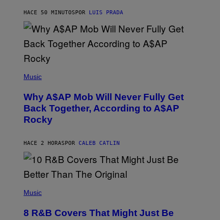
H
HACE 50 MINUTOS
POR
LUIS PRADA
I
L
E
A
N
M
U
M
(
M
P
Music
Y
H
T
O
H
Why A$AP Mob Will Never Fully Get
T
A
O
Back Together, According to A$AP
N
B
T
Rocky
Y
H
N
O
O
S
A
HACE 2 HORAS
POR
CALEB CATLIN
E
M
I
G
N
A
Q
L
U
A
E
(
I
S
P
Music
/
T
H
G
I
O
E
8 R&B Covers That Might Just Be
O
T
T
N