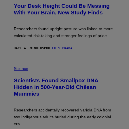
Y
T
I
Your Desk Height Could Be Messing
O
M
:
With Your Brain, New Study Finds
A
B
G
A
E
T
S
U
Researchers found upright posture was linked to more
H
calculated risk-taking and stronger feelings of pride.
A
N
T
HACE 41 MINUTOS
POR
LUIS PRADA
O
K
E
R
A
/
M
Science
G
U
E
C
Scientists Found Smallpox DNA
T
H
T
,
Hidden in 500-Year-Old Chilean
Y
M
I
Mummies
U
M
C
A
H
G
O
Researchers accidentally recovered variola DNA from
E
L
S
D
two Indigenous adults buried during the early colonial
E
era.
R
C