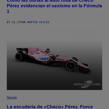
Cómo las burlas al auto rosa de Checo
Pérez evidencian el sexismo en la Fórmula
1
07.11.17
POR
MARTÍN AVILÉS
Sports
La escudería de «Checo» Pérez, Force