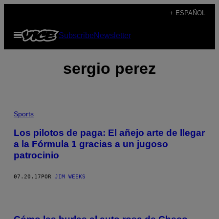
Saltar
+ ESPAÑOL
al
Abrir
Subscribe
Newsletter
contenido
Menú
sergio perez
Sports
Los pilotos de paga: El añejo arte de llegar
a la Fórmula 1 gracias a un jugoso
patrocinio
07.20.17
POR
JIM WEEKS