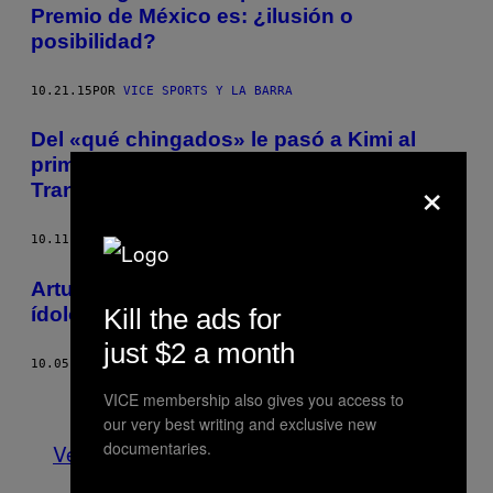
Premio de México es: ¿ilusión o
posibilidad?
10.21.15
POR
VICE SPORTS Y LA BARRA
Del «qué chingados» le pasó a Kimi al
primer podio de ‘Checo’ en el año | ES |
×
Translation
10.11.15
POR
ANDRÉS CORONA
Arturo Elías Ayub y el reto de encontrar
Kill the ads for
ídolos en el deporte mexicano
just $2 a month
10.05.15
POR
ALEJANDRO AGUERREBERE
Más antiguo
VICE membership also gives you access to
our very best writing and exclusive new
documentaries.
Ver todo