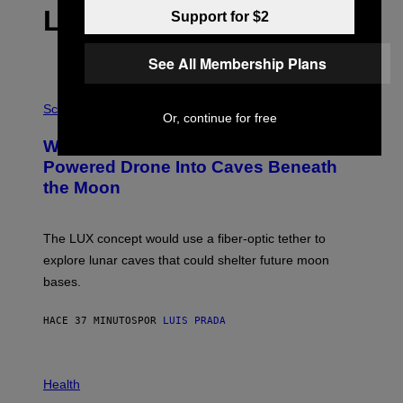
LO MÁS RECIENTE
Support for $2
See All Membership Plans
P
H
Science
Or, continue for free
O
T
Why NASA Wants to Send a Laser-
O
:
Powered Drone Into Caves Beneath
N
the Moon
A
S
A
;
The LUX concept would use a fiber-optic tether to
D
R
explore lunar caves that could shelter future moon
P
bases.
I
X
E
HACE 37 MINUTOS
POR
LUIS PRADA
L
/
G
E
P
T
H
Health
T
O