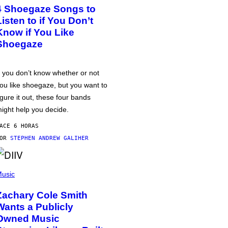
4 Shoegaze Songs to
Listen to if You Don’t
Know if You Like
Shoegaze
f you don’t know whether or not
ou like shoegaze, but you want to
igure it out, these four bands
ight help you decide.
ACE 6 HORAS
POR
STEPHEN ANDREW GALIHER
usic
Zachary Cole Smith
Wants a Publicly
Owned Music