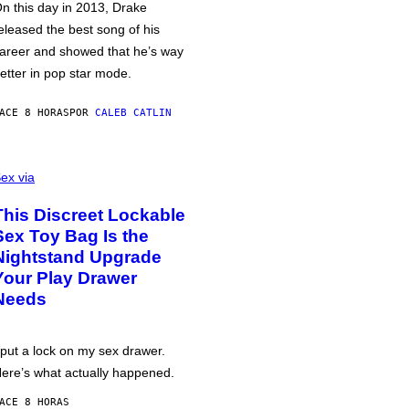
n this day in 2013, Drake
eleased the best song of his
areer and showed that he’s way
etter in pop star mode.
ACE 8 HORAS
POR
CALEB CATLIN
ex via
This Discreet Lockable
Sex Toy Bag Is the
Nightstand Upgrade
Your Play Drawer
Needs
 put a lock on my sex drawer.
ere’s what actually happened.
ACE 8 HORAS