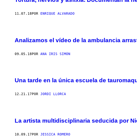
11.07.18
POR
ENRIQUE ALVARADO
Analizamos el vídeo de la ambulancia arra
09.05.18
POR
ANA IRIS SIMÓN
Una tarde en la única escuela de tauromaq
12.21.17
POR
JORDI LLORCA
La artista multidisciplinaria seducida por N
10.09.17
POR
JESSICA ROMERO