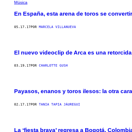
Música
En España, esta arena de toros se converti
05.17.17
POR
MARCELA VILLANUEVA
El nuevo videoclip de Arca es una retorcid
03.19.17
POR
CHARLOTTE GUSH
Payasos, enanos y toros ilesos: la otra car
02.17.17
POR
TANIA TAPIA JÁUREGUI
La ‘fiesta brava’ regresa a Bogotá, Colombia