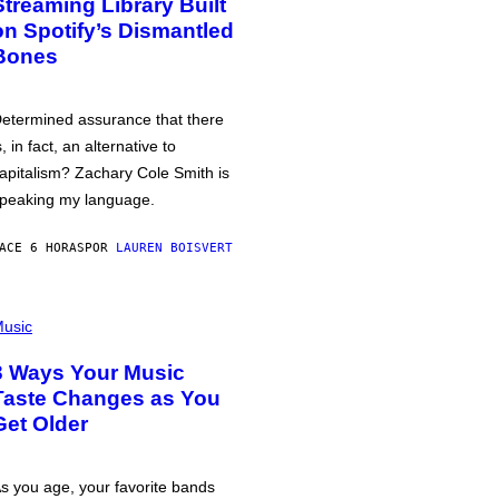
Streaming Library Built
on Spotify’s Dismantled
Bones
etermined assurance that there
s, in fact, an alternative to
apitalism? Zachary Cole Smith is
peaking my language.
ACE 6 HORAS
POR
LAUREN BOISVERT
usic
3 Ways Your Music
Taste Changes as You
Get Older
s you age, your favorite bands