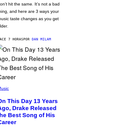
on’t hit the same. It’s not a bad
hing, and here are 3 ways your
usic taste changes as you get
lder.
ACE 7 HORAS
POR
DAN MILAM
usic
On This Day 13 Years
Ago, Drake Released
the Best Song of His
Career