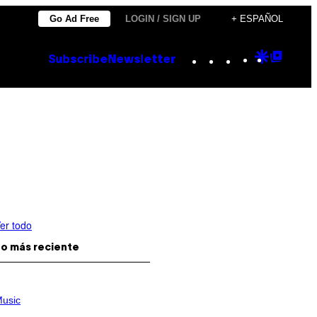
Go Ad Free
LOGIN / SIGN UP
+ ESPAÑOL
Instagram
TikTok
YouTube
Google
Goog
Subscribe
Newsletter
Discove
Top
Posts
er todo
o más reciente
usic