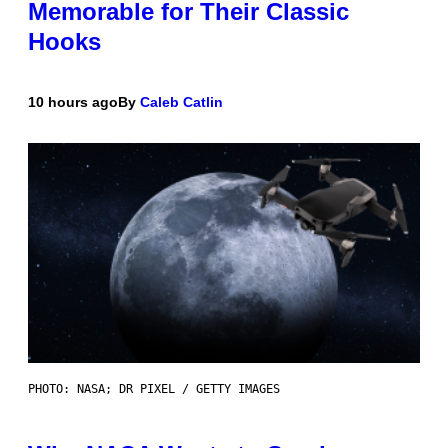
Memorable for Their Classic
Hooks
10 hours ago
By
Caleb Catlin
PHOTO: NASA; DR PIXEL / GETTY IMAGES