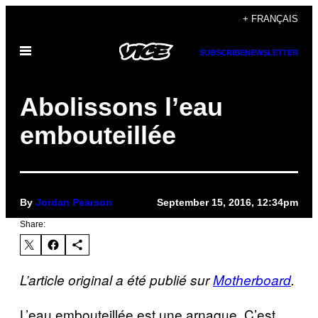
Skip
+ FRANÇAIS
to
Open
content
SUBSCRIBE
NEWSLETTER
Menu
Abolissons l’eau
embouteillée
By
Jordan Pearson
September 15, 2016, 12:34pm
Share:
L’article original a été publié sur
Motherboard
.
L’eau embouteillée est une arnaque. C’est