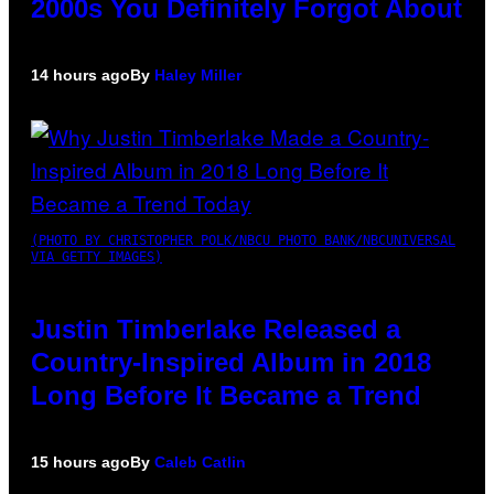
2000s You Definitely Forgot About
14 hours ago
By
Haley Miller
(PHOTO BY CHRISTOPHER POLK/NBCU PHOTO BANK/NBCUNIVERSAL
VIA GETTY IMAGES)
Justin Timberlake Released a
Country-Inspired Album in 2018
Long Before It Became a Trend
15 hours ago
By
Caleb Catlin