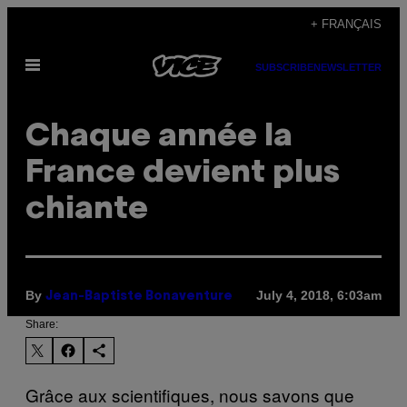
Skip
+ FRANÇAIS
to
Open
content
SUBSCRIBE
NEWSLETTER
Menu
Chaque année la
France devient plus
chiante
By
July 4, 2018, 6:03am
Jean-Baptiste Bonaventure
Share:
Grâce aux scientifiques, nous savons que