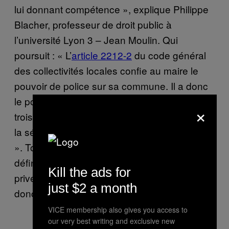
lui donnant compétence », explique Philippe
Blacher, professeur de droit public à
l’université Lyon 3 – Jean Moulin. Qui
poursuit : « L’
article 2212-2
du code général
des collectivités locales confie au maire le
pouvoir de police sur sa commune. Il a donc
le pouvoir – et même le devoir – de veiller à
×
trois choses : le maintien de l’ordre public, de
la sécurité publique et de la salubrité publique
». Toute mesure qui n’entre pas dans cette
définition, qui sert des desseins politiques ou
Kill the ads for
privés, ou qui est disproportionnée, peut
just $2 a month
donc être brisée par la justice.
VICE membership also gives you access to
our very best writing and exclusive new