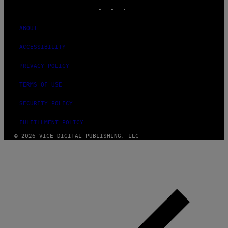
INSTAGRAM
TIKTOK
YOUTUBE
ABOUT
ACCESSIBILITY
PRIVACY POLICY
TERMS OF USE
SECURITY POLICY
FULFILLMENT POLICY
© 2026 VICE DIGITAL PUBLISHING, LLC