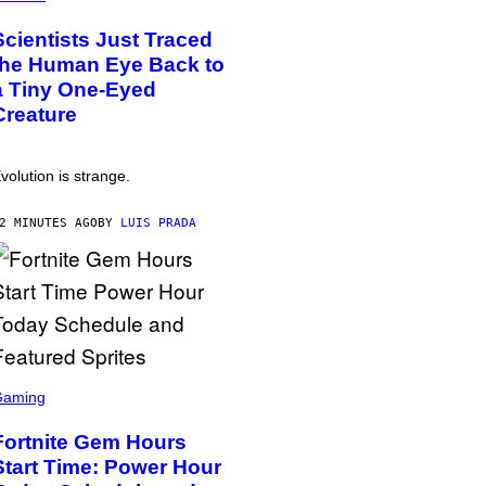
Scientists Just Traced
the Human Eye Back to
a Tiny One-Eyed
Creature
volution is strange.
2 MINUTES AGO
BY
LUIS PRADA
Gaming
Fortnite Gem Hours
Start Time: Power Hour