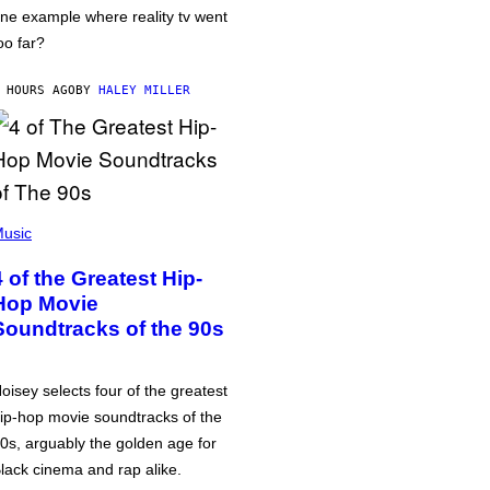
ne example where reality tv went
oo far?
 HOURS AGO
BY
HALEY MILLER
usic
4 of the Greatest Hip-
Hop Movie
Soundtracks of the 90s
oisey selects four of the greatest
ip-hop movie soundtracks of the
0s, arguably the golden age for
lack cinema and rap alike.