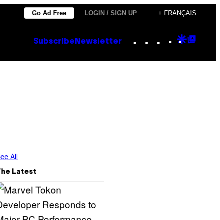
Go Ad Free
LOGIN / SIGN UP
+ FRANÇAIS
Instagram
TikTok
YouTube
Google
Goog
Subscribe
Newsletter
Discove
Top
Posts
ee All
The Latest