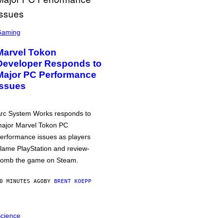
Gaming
Marvel Tokon
Developer Responds to
Major PC Performance
Issues
rc System Works responds to
ajor Marvel Tokon PC
erformance issues as players
lame PlayStation and review-
omb the game on Steam.
0 MINUTES AGO
BY
BRENT KOEPP
cience