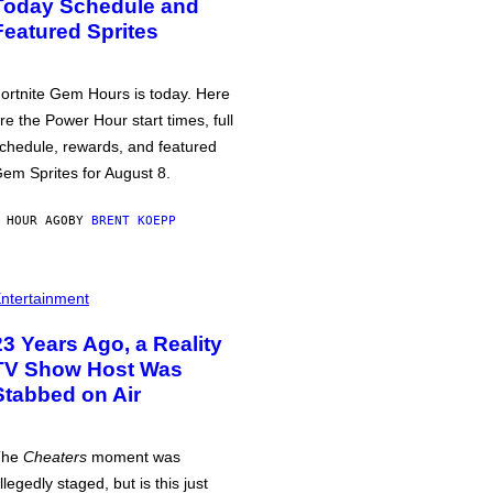
Today Schedule and
Featured Sprites
ortnite Gem Hours is today. Here
re the Power Hour start times, full
chedule, rewards, and featured
em Sprites for August 8.
 HOUR AGO
BY
BRENT KOEPP
ntertainment
23 Years Ago, a Reality
TV Show Host Was
Stabbed on Air
The
Cheaters
moment was
llegedly staged, but is this just