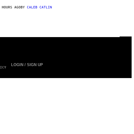
 HOURS AGO
BY
CALEB CATLIN
LOGIN / SIGN UP
ICY