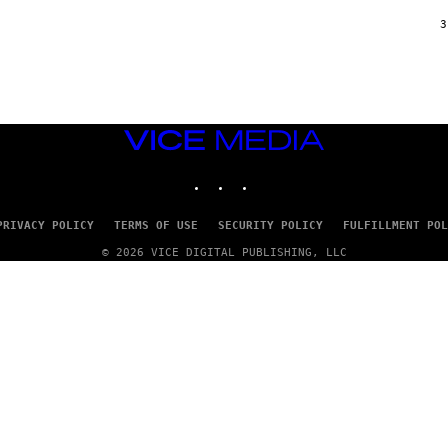
/
G
3
A
R
C
I
A
/
P
VICE
I
C
MEDIA
O
INSTAGRAM
TIKTOK
YOUTUBE
T
/
G
PRIVACY POLICY
TERMS OF USE
SECURITY POLICY
FULFILLMENT POL
A
M
© 2026 VICE DIGITAL PUBLISHING, LLC
M
A
-
R
A
P
H
O
V
I
A
G
E