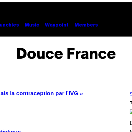
unchies
Music
Waypoint
Members
Douce France
is la contraception par l’IVG »
S
tistique