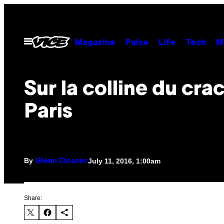
Skip
to
content
Open
Magazine
Pulse
Life
Tech
M
Menu
Sur la colline du crac
Paris
By
July 11, 2016, 1:00am
Glenn Cloarec
Share: