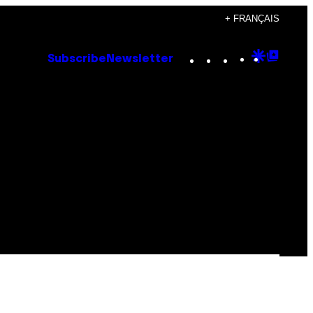
+ FRANÇAIS
Instagram
TikTok
YouTube
Google
Goog
Subscribe
Newsletter
Discove
Top
Posts