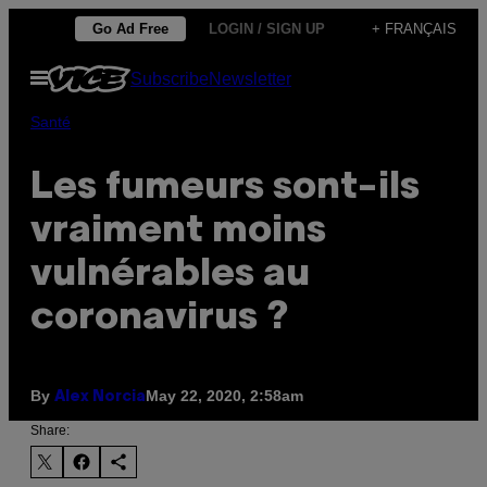
Skip
Go Ad Free
LOGIN / SIGN UP
+ FRANÇAIS
to
Open
Subscribe
Newsletter
content
Menu
Santé
Les fumeurs sont-ils
vraiment moins
vulnérables au
coronavirus ?
By
May 22, 2020, 2:58am
Alex Norcia
Share: