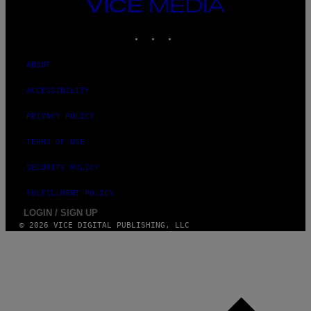
VICE
MEDIA
INSTAGRAM
TIKTOK
YOUTUBE
ABOUT
ACCESSIBILITY
PRIVACY POLICY
TERMS OF USE
SECURITY POLICY
FULFILLMENT POLICY
LOGIN / SIGN UP
© 2026 VICE DIGITAL PUBLISHING, LLC