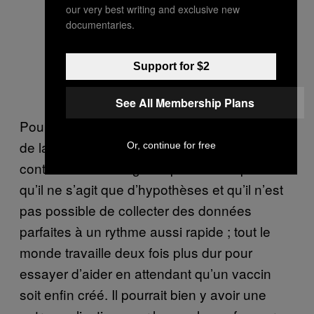
our very best writing and exclusive new
documentaries.
Support for $2
See All Membership Plans
Pourtant, tous les scientifiques et les experts
de la lutte antitabac que nous avons
Or, continue for free
contactés ont souligné à plusieurs reprises
qu’il ne s’agit que d’hypothèses et qu’il n’est
pas possible de collecter des données
parfaites à un rythme aussi rapide ; tout le
monde travaille deux fois plus dur pour
essayer d’aider en attendant qu’un vaccin
soit enfin créé. Il pourrait bien y avoir une