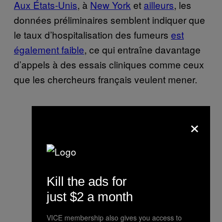
Aux États-Unis
, à
New York
et
ailleurs
, les
données préliminaires semblent indiquer que
le taux d’hospitalisation des fumeurs
est
également faible
, ce qui entraîne davantage
d’appels à des essais cliniques comme ceux
que les chercheurs français veulent mener.
×
Kill the ads for
just $2 a month
VICE membership also gives you access to