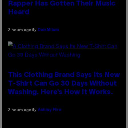
Rapper Has Gotten Their Music
Heard
By
2 hours ago
Dan Milam
This Clothing Brand Says Its New
T-Shirt Can Go 30 Days Without
Washing. Here’s How It Works.
By
2 hours ago
Ashley Fike