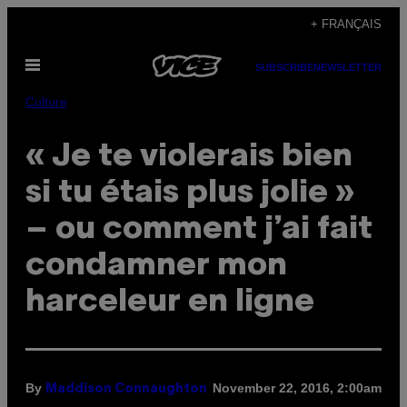
Skip
+ FRANÇAIS
to
Open
content
SUBSCRIBE
NEWSLETTER
Menu
Culture
« Je te violerais bien
si tu étais plus jolie »
– ou comment j’ai fait
condamner mon
harceleur en ligne
By
November 22, 2016, 2:00am
Maddison Connaughton