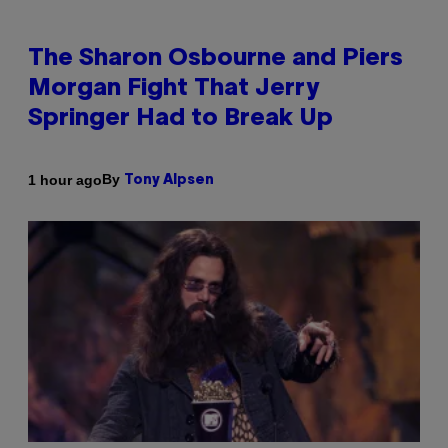
The Sharon Osbourne and Piers
Morgan Fight That Jerry
Springer Had to Break Up
By
1 hour ago
Tony Alpsen