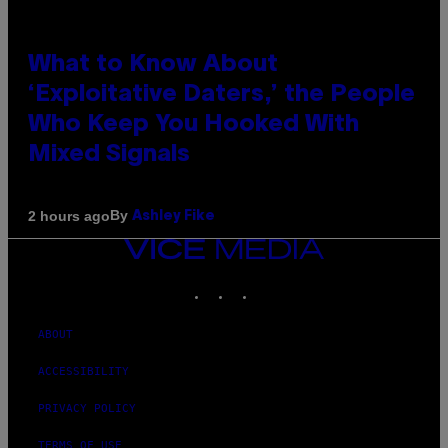
What to Know About
‘Exploitative Daters,’ the People
Who Keep You Hooked With
Mixed Signals
By
2 hours ago
Ashley Fike
VICE
MEDIA
INSTAGRAM
TIKTOK
YOUTUBE
ABOUT
ACCESSIBILITY
PRIVACY POLICY
TERMS OF USE