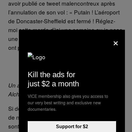
avoir publié ce tweet malencontreux après
l’annulation de son vol : « Putain ! L’aéroport
de Doncaster-Sheffield est fermé ! Réglez-
moi cette merde d’ici une semaine ou je pose
×
une bombe dans l’aéroport ! » Les autorités
ont pris la menace très au sérieux.
Kill the ads for
just $2 a month
Un autre commentaire assez galant de Zane
Alchin. Image via
Facebook
VICE membership also gives you access to
our very best writing and exclusive new
Si de telles affaires font la une de la presse,
documentaries.
de nombreux cas restent dans l’ombre et ne
sont jamais punis par la loi – notamment
Support for $2