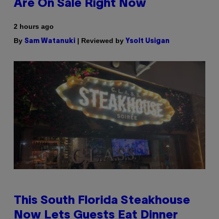
Are On Sale Right Now
2 hours ago
By
| Reviewed by
Sam Watanuki
Ysolt Usigan
This South Florida Steakhouse
Now Lets Guests Eat Dinner