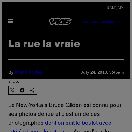
Skip
+ FRANÇAIS
to
Open
content
SUBSCRIBE
NEWSLETTER
Menu
La rue la vraie
By
July 24, 2013, 9:45am
Bruno Bayley
Share:
Le New-Yorkais Bruce Gilden est connu pour
ses photos de rue et c’est un de ces
photographes
dont on suit le boulot avec
intérêt depuis longtemps
. Aujourd’hui, le