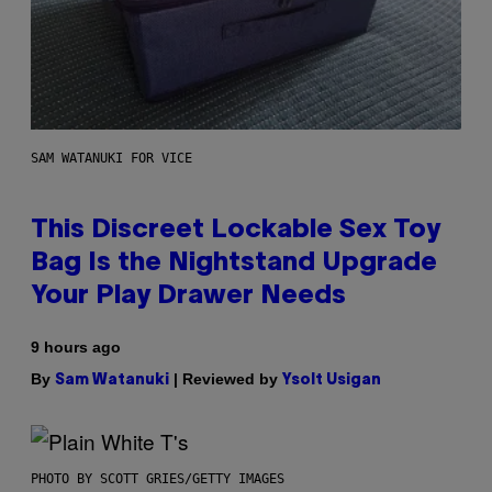
SAM WATANUKI FOR VICE
This Discreet Lockable Sex Toy
Bag Is the Nightstand Upgrade
Your Play Drawer Needs
9 hours ago
By
| Reviewed by
Sam Watanuki
Ysolt Usigan
PHOTO BY SCOTT GRIES/GETTY IMAGES