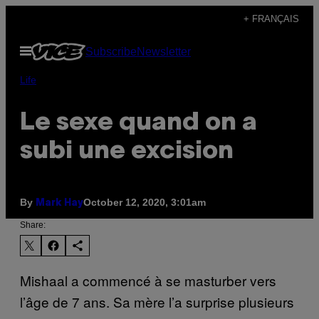
Skip
+ FRANÇAIS
to
Open
Subscribe
Newsletter
content
Menu
Life
Le sexe quand on a
subi une excision
By
October 12, 2020, 3:01am
Mark Hay
Share:
Mishaal a commencé à se masturber vers
l’âge de 7 ans. Sa mère l’a surprise plusieurs