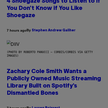
4 Shoegaze Songs to Listen to if
You Don’t Know if You Like
Shoegaze
By
7 hours ago
Stephen Andrew Galiher
(PHOTO BY ROBERTO PANUCCI – CORBIS/CORBIS VIA GETTY
IMAGES)
Zachary Cole Smith Wants a
Publicly Owned Music Streaming
Library Built on Spotify’s
Dismantled Bones
By
7 hours ago