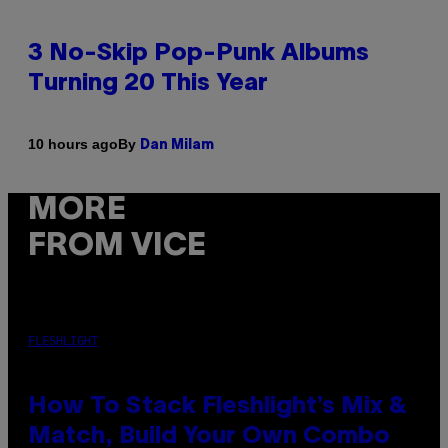
3 No-Skip Pop-Punk Albums
Turning 20 This Year
By
10 hours ago
Dan Milam
MORE
FROM VICE
FLESHLIGHT
How To Stack Fleshlight’s Mix &
Match, Build Your Own Combo