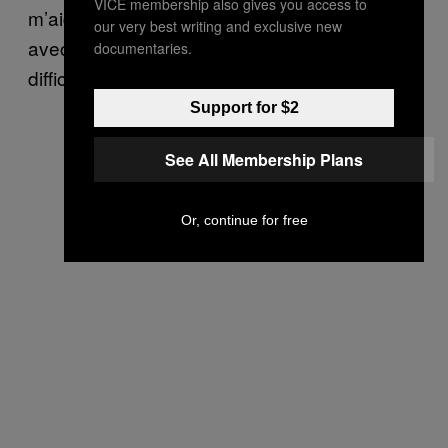
VICE membership also gives you access to
m’aider. Ou nous pourrions expérimenter
our very best writing and exclusive new
avec des sex-toys. Mais c’est vraiment
documentaries.
difficile pour moi d’éveiller le désir.
Support for $2
See All Membership Plans
Or, continue for free