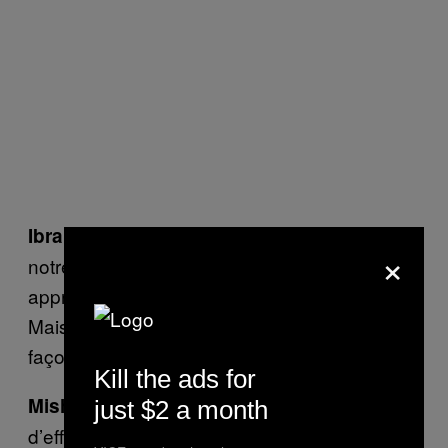
Je n’ai appris que plus tard dans
Ibrahim :
×
notre mariage que Mishaal se masturbait. J’ai
appris qu’elle avait déjà connu l’orgasme.
Mais cela n’a pas vraiment influencé notre
façon de faire l’amour.
Kill the ads for
Je sais que je n’ai pas fait assez
Mishaal :
just $2 a month
d’efforts. Une thérapie sexuelle pourrait