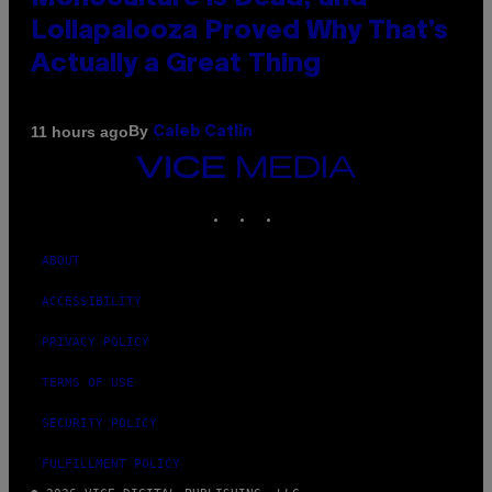
Lollapalooza Proved Why That’s
Actually a Great Thing
By
11 hours ago
Caleb Catlin
VICE
MEDIA
INSTAGRAM
TIKTOK
YOUTUBE
ABOUT
ACCESSIBILITY
PRIVACY POLICY
TERMS OF USE
SECURITY POLICY
FULFILLMENT POLICY