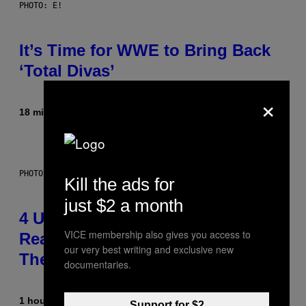
PHOTO: E!
It’s Time for WWE to Bring Back
‘Total Divas’
×
18 minutes ago
By
Haley Miller
PHOTO: GCSHUTTER / GETTY IMAGES
Kill the ads for
just $2 a month
4 Unexpected but Common
VICE membership also gives you access to
Reasons Couples End Up in
our very best writing and exclusive new
Therapy, According to an Expert
documentaries.
1 hour ago
By
Sammi Caramela
Support for $2