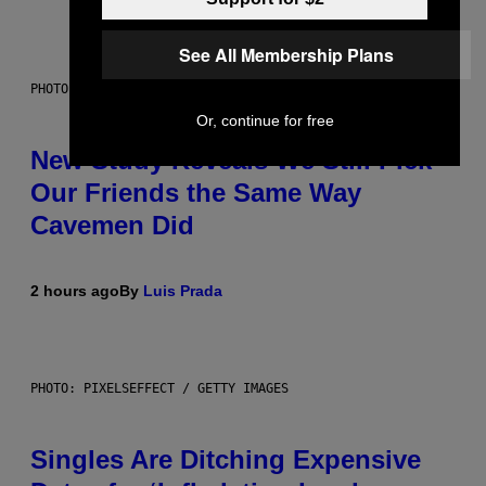
See All Membership Plans
PHOTO: CSA-PRINTSTOCK / GETTY IMAGES
Or, continue for free
New Study Reveals We Still Pick
Our Friends the Same Way
Cavemen Did
2 hours ago
By
Luis Prada
PHOTO: PIXELSEFFECT / GETTY IMAGES
Singles Are Ditching Expensive