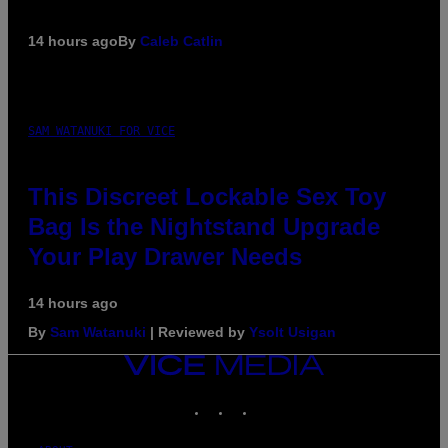
14 hours ago
By
Caleb Catlin
SAM WATANUKI FOR VICE
This Discreet Lockable Sex Toy
Bag Is the Nightstand Upgrade
Your Play Drawer Needs
14 hours ago
By
Sam Watanuki
| Reviewed by
Ysolt Usigan
VICE
MEDIA
INSTAGRAM
TIKTOK
YOUTUBE