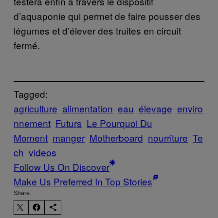
testera enfin à travers le dispositif
d’aquaponie qui permet de faire pousser des
légumes et d’élever des truites en circuit
fermé.
Tagged:
agriculture
alimentation
eau
élevage
enviro
nnement
Futurs
Le Pourquoi Du
Moment
manger
Motherboard
nourriture
Te
ch
videos
Follow Us On Discover
Make Us Preferred In Top Stories
Share: