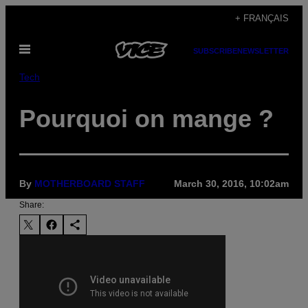
Skip
+ FRANÇAIS
to
Open
content
SUBSCRIBE
NEWSLETTER
Menu
Tech
Pourquoi on mange ?
By
MOTHERBOARD STAFF
March 30, 2016, 10:02am
Share: