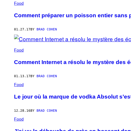
AUTHOR
Food
Comment préparer un poisson entier sans 
01.27.17
BY
BRAD COHEN
Food
Comment Internet a résolu le mystère des é
01.13.17
BY
BRAD COHEN
Food
Le jour où la marque de vodka Absolut s’es
12.28.16
BY
BRAD COHEN
Food