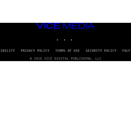
VICE
MEDIA
INSTAGRAM
TIKTOK
YOUTUBE
SIBILITY
PRIVACY POLICY
TERMS OF USE
SECURITY POLICY
FULF
© 2026 VICE DIGITAL PUBLISHING, LLC