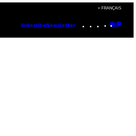
+ FRANÇAIS
Instagram
TikTok
YouTube
Google
Goog
Subscribe
Newsletter
Discove
Top
Posts