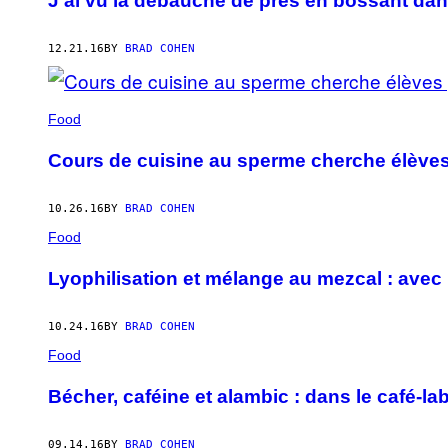
J’ai vu la débauche de près en bossant dan
12.21.16
BY
BRAD COHEN
Food
Cours de cuisine au sperme cherche élèves 
10.26.16
BY
BRAD COHEN
Food
Lyophilisation et mélange au mezcal : avec 
10.24.16
BY
BRAD COHEN
Food
Bécher, caféine et alambic : dans le café-
09.14.16
BY
BRAD COHEN