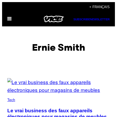
Skip
+ FRANÇAIS
to
Open
content
SUBSCRIBE
NEWSLETTER
Menu
Ernie Smith
POSTS
BY
THIS
Tech
AUTHOR
Le vrai business des faux appareils
électroniques pour magasins de meubles