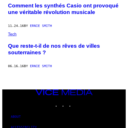
Comment les synthés Casio ont provoqué
une véritable révolution musicale
11.24.16
BY
ERNIE SMITH
Tech
Que reste-t-il de nos rêves de villes
souterraines ?
06.16.16
BY
ERNIE SMITH
VICE
MEDIA
INSTAGRAM
TIKTOK
YOUTUBE
ABOUT
ACCESSIBILITY