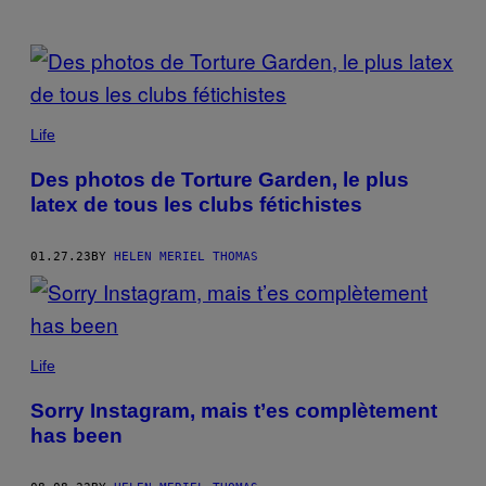
POSTS
BY
THIS
Life
AUTHOR
Des photos de Torture Garden, le plus
latex de tous les clubs fétichistes
01.27.23
BY
HELEN MERIEL THOMAS
Life
Sorry Instagram, mais t’es complètement
has been