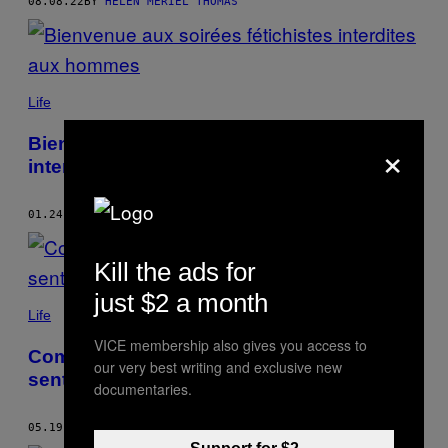
08.08.22
BY
HELEN MERIEL THOMAS
Life
×
Bienvenue aux soirées fétichistes
interdites aux hommes
01.24.22
BY
HELEN MERIEL THOMAS
Kill the ads for
just $2 a month
Life
VICE membership also gives you access to
Comment faire un plan à trois sans se
our very best writing and exclusive new
sentir ridicule
documentaries.
05.19.21
BY
HELEN MERIEL THOMAS