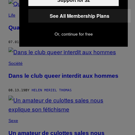
Support for $2
See All Membership Plans
Life
Quand le sexe virtuel tourne mal
Or, continue for free
07.01.20
BY
HELEN MERIEL THOMAS
Société
Dans le club queer interdit aux hommes
08.13.19
BY
HELEN MERIEL THOMAS
Sexe
Un amateur de culottes sales nous