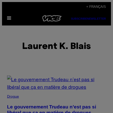
Skip
+ FRANÇAIS
to
Open
content
SUBSCRIBE
NEWSLETTER
Menu
Laurent K. Blais
POSTS
BY
THIS
Drogue
AUTHOR
Le gouvernement Trudeau n’est pas si
libéral que ça en matière de drogues