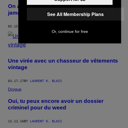
On a parlé à des gens qui semblent ne
jamais rien faire dans la vie
See All Membership Plans
05.15.17
BY
LAURENT K. BLAIS
Or, continue for free
Une virée avec un chasseur de vêtements
vintage
03.17.17
BY
LAURENT K. BLAIS
Drogue
Oui, tu peux encore avoir un dossier
criminel pour du weed
12.12.16
BY
LAURENT K. BLAIS