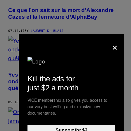
Ce que l’on sait sur la mort d’Alexandre
Cazes et la fermeture d’AlphaBay
07.14.17
BY
LAURENT K. BLAIS
×
Yes McCan nous explique pourquoi une
Kill the ads for
onde de choc devra secouer le rap
just $2 a month
québécois
VICE membership also gives you access to
05.16.17
BY
LAURENT K. BLAIS
our very best writing and exclusive new
documentaries.
Support for $2