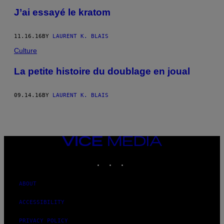
J’ai essayé le kratom
11.16.16
BY
LAURENT K. BLAIS
Culture
La petite histoire du doublage en joual
09.14.16
BY
LAURENT K. BLAIS
VICE
MEDIA
INSTAGRAM
TIKTOK
YOUTUBE
ABOUT
ACCESSIBILITY
PRIVACY POLICY