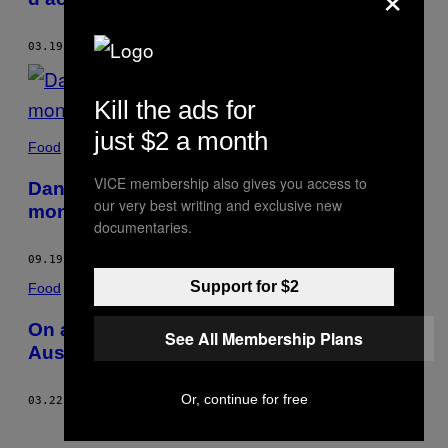
03.19.18
BY
LISA ABEND
Kill the ads for
just $2 a month
Food
VICE membership also gives you access to
Dans la bouche d’un juré à la Coupe du
our very best writing and exclusive new
monde du hot-dog
documentaries.
09.19.17
BY
LISA ABEND
Support for $2
Food
On a mangé du lard de croco au Noma en
See All Membership Plans
Australie
Or, continue for free
03.22.16
BY
LISA ABEND