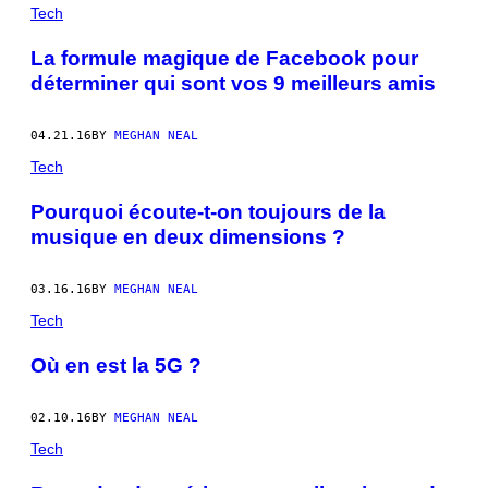
POSTS
Tech
BY
La formule magique de Facebook pour
déterminer qui sont vos 9 meilleurs amis
THIS
AUTHOR
04.21.16
BY
MEGHAN NEAL
Tech
Pourquoi écoute-t-on toujours de la
musique en deux dimensions ?
03.16.16
BY
MEGHAN NEAL
Tech
Où en est la 5G ?
02.10.16
BY
MEGHAN NEAL
Tech